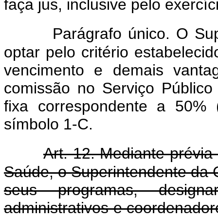
faça jus, inclusive pelo exercí
Parágrafo único. O S
optar pelo critério estabeleci
vencimento e demais vanta
comissão no Serviço Público 
fixa correspondente a 50% 
símbolo 1-C.
Art. 12. Mediante prévi
Saúde, o Superintendente da
seus programas, design
administrativos e coordenadore