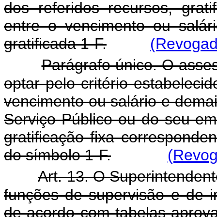
dos referidos recursos, grat
entre o vencimento ou salár
gratificada 1-F.
(Revogado
Parágrafo único. O asse
optar pelo critério estabeleci
vencimento ou salário e demai
Serviço Público ou do seu e
gratificação fixa corresponde
do símbolo 1-F.
(Revog
Art. 13. O Superintenden
funções de supervisão e de i
de acordo com tabelas aprova