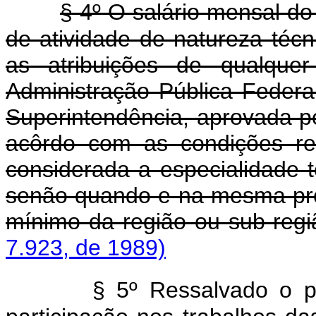
§ 4º O salário mensal d
de atividade de natureza técn
as atribuições de qualque
Administração Pública Federa
Superintendência, aprovada p
acôrdo com as condições re
considerada a especialidade 
senão quando e na mesma prop
mínimo da região ou sub-regi
7.923, de 1989)
§ 5º Ressalvado o pr