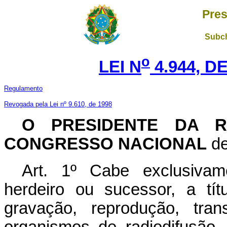
Pres
Subch
o
LEI N
4.944, DE
Regulamento
Revogada pela Lei nº 9.610, de 1998
O PRESIDENTE DA R
CONGRESSO NACIONAL
de
Art. 1º Cabe exclusivam
herdeiro ou sucessor, a tít
gravação, reprodução, tran
organismos de radiodifusão,