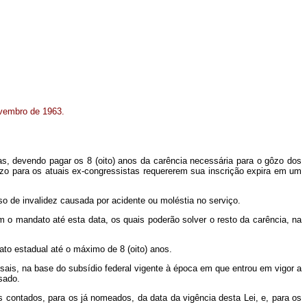
ovembro de 1963.
as, devendo pagar os 8 (oito) anos da carência necessária para o gôzo dos
azo para os atuais ex-congressistas requererem sua inscrição expira em um
o de invalidez causada por acidente ou moléstia no serviço.
am o mandato até esta data, os quais poderão solver o resto da carência, na
to estadual até o máximo de 8 (oito) anos.
nsais, na base do subsídio federal vigente à época em que entrou em vigor a
ssado.
 contados, para os já nomeados, da data da vigência desta Lei, e, para os