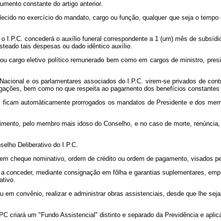
umento constante do artigo anterior.
alecido no exercício do mandato, cargo ou função, qualquer que seja o tempo 
e, o I.P.C. concederá o auxílio funeral correspondente a 1 (um) mês de subsí
steado tais despesas ou dado idêntico auxílio.
o ou cargo eletivo político remunerado bem como em cargos de ministro, pres
 Nacional e os parlamentares associados do I.P.C. virem-se privados de cont
gações, bem como no que respeita ao pagamento dos benefícios constantes do
ficam automàticamente prorrogados os mandatos de Presidente e dos membro
imento, pelo membro mais idoso do Conselho, e no caso de morte, renúncia, in
elho Deliberativo do I.P.C.
 em cheque nominativo, ordem de crédito ou ordem de pagamento, visados pe
do a conceder, mediante consignação em fôlha e garantias suplementares, empr
ativo.
 ou em convênio, realizar e administrar obras assistenciais, desde que lhe s
PC criará um "Fundo Assistencial" distinto e separado da Previdência e apli