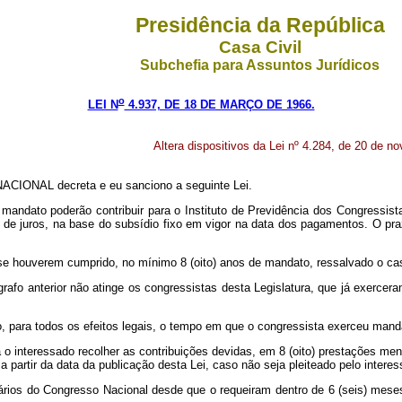
Presidência da República
Casa Civil
Subchefia para Assuntos Jurídicos
o
LEI N
4.937, DE 18 DE MARÇO DE 1966.
Altera dispositivos da Lei nº 4.284, de 20 de n
CIONAL decreta e eu sanciono a seguinte Lei.
mandato poderão contribuir para o Instituto de Previdência dos Congressist
 de juros, na base do subsídio fixo em vigor na data dos pagamentos. O pr
 se houverem cumprido, no mínimo 8 (oito) anos de mandato, ressalvado o cas
grafo anterior não atinge os congressistas desta Legislatura, que já exercer
, para todos os efeitos legais, o tempo em que o congressista exerceu manda
á o interessado recolher as contribuições devidas, em 8 (oito) prestações me
 a partir da data da publicação desta Lei, caso não seja pleiteado pelo intere
ários do Congresso Nacional desde que o requeiram dentro de 6 (seis) meses