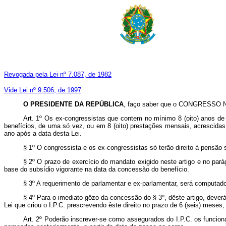
Revogada pela Lei nº 7.087, de 1982
Vide Lei nº 9.506, de 1997
O PRESIDENTE DA REPÚBLICA
, faço saber que o CONGRESSO NA
Art
. 1º Os ex-congressistas que contem no mínimo 8 (oito) anos de 
benefícios, de uma só vez, ou em 8 (oito) prestações mensais, acrescidas
ano após a data desta Lei.
§ 1º O congressista e os ex-congressistas só terão direito à pensão
§ 2º O prazo de exercício do mandato exigido neste artigo e no pará
base do subsídio vigorante na data da concessão do benefício.
§ 3º A requerimento de parlamentar e ex-parlamentar, será computado
§ 4º Para o imediato gôzo da concessão do § 3º, dêste artigo, dever
Lei que criou o I.P.C. prescrevendo êste direito no prazo de 6 (seis) meses,
Art
. 2º Poderão inscrever-se como assegurados do I.P.C. os funcion