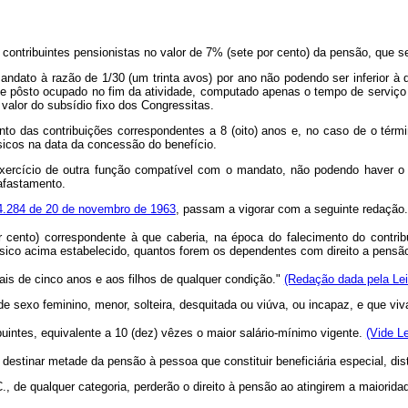
os contribuintes pensionistas no valor de 7% (sete por cento) da pensão, q
ndato à razão de 1/30 (um trinta avos) por ano não podendo ser inferior à qu
 pôsto ocupado no fim da atividade, computado apenas o tempo de serviço p
alor do subsídio fixo dos Congressitas.
nto das contribuições correspondentes a 8 (oito) anos e, no caso de o tér
sicos na data da concessão do benefício.
exercício de outra função compatível com o mandato, não podendo haver o
afastamento.
 4.284 de 20 de novembro de 1963
, passam a vigorar com a seguinte redação.
nto) correspondente à que caberia, na época do falecimento do contribuin
sico acima estabelecido, quantos forem os dependentes com direito a pensão
ais de cinco anos e aos filhos de qualquer condição."
(Redação dada pela Lei
de sexo feminino, menor, solteira, desquitada ou viúva, ou incapaz, e que v
uintes, equivalente a 10 (dez) vêzes o maior salário-mínimo vigente.
(Vide Le
á destinar metade da pensão à pessoa que constituir beneficiária especial, dis
C., de qualquer categoria, perderão o direito à pensão ao atingirem a maiorida