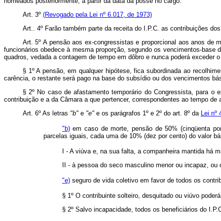
nomeados posteriormente, a partir da data da posse no cargo.
Art. 3º
(Revogado pela Lei nº 6.017, de 1973)
Art
.. 4º Farão também parte da receita do I.P.C. as contribuições d
Art
. 5º A pensão aos ex-congressistas e proporcional aos anos de ma
funcionários obedece à mesma proporção, segundo os vencimentos-base de
quadros, vedada a contagem de tempo em dôbro e nunca poderá exceder o v
§ 1º A pensão, em qualquer hipótese, fica subordinada ao recolhime
carência, o restante será pago na base do subsídio ou dos vencimentos bá
§ 2º No caso de afastamento temporário do Congressista, para o 
contribuição e a da Câmara a que pertencer, correspondentes ao tempo de 
Art
. 6º As letras
"b"
e
"e"
e os parágrafos 1º e 2º do art. 8º da
Lei nº
"
b)
em caso de morte, pensão de 50% (cinqüenta por ce
parcelas iguais, cada uma de 10% (dez por cento) do valor bá
I - A viúva e, na sua falta, a companheira mantida há m
II - à pessoa do seco masculino menor ou incapaz, ou 
"
e)
seguro de vida coletivo em favor de todos os contrib
§ 1º O contribuinte solteiro, desquitado ou viúvo poder
§ 2º Salvo incapacidade, todos os beneficiários do I.P.