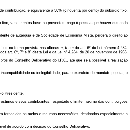
de contribuição, é equivalente a 50% (cinqüenta por cento) do subsídio fixo,
dio fixo, vencimentos-base ou proventos, pago à pessoa que houver custeado
idente de autarquia e de Sociedade de Economia Mista, perderá o direito ao
ribuir na forma prevista nas alíneas
a
,
b
e
c
do art. 6º da Lei número 4.284,
s art. 6º, 7º e 8º desta Lei e da Lei nº 4.284, de 20 de novembro de 1963.
s do Conselho Deliberativo do I.P.C., até que seja possível a realização
compatibilidade ou inelegibilidade, para o exercício do mandato popular, o
lo Presidente.
éstimos e seus contribuintes, respeitado o limite máximo das contribuições
ejam fornecidos os meios e recursos necessários, destinados especialmente a
cável de acôrdo com decisão do Conselho Deliberativo.