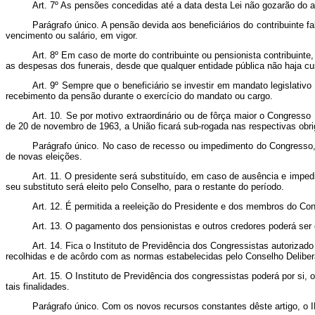
Art
. 7º As pensões concedidas até a data desta Lei não gozarão do a
Parágrafo único. A pensão devida aos beneficiários do contribuinte f
vencimento ou salário, em vigor.
Art
. 8º Em caso de morte do contribuinte ou pensionista contribuint
as despesas dos funerais, desde que qualquer entidade pública não haja cu
Art
. 9º Sempre que o beneficiário se investir em mandato legislativ
recebimento da pensão durante o exercício do mandato ou cargo.
Art
. 10. Se por motivo extraordinário ou de fôrça maior o Congresso
de 20 de novembro de 1963, a União ficará sub-rogada nas respectivas obri
Parágrafo único. No caso de recesso ou impedimento do Congresso, 
de novas eleições.
Art
. 11. O presidente será substituído, em caso de ausência e imped
seu substituto será eleito pelo Conselho, para o restante do período.
Art
. 12. É permitida a reeleição do Presidente e dos membros do Cons
Art
. 13. O pagamento dos pensionistas e outros credores poderá ser
Art
. 14. Fica o Instituto de Previdência dos Congressistas autoriza
recolhidas e de acôrdo com as normas estabelecidas pelo Conselho Deliber
Art
. 15. O Instituto de Previdência dos congressistas poderá por si,
tais finalidades.
Parágrafo único. Com os novos recursos constantes dêste artigo, o I