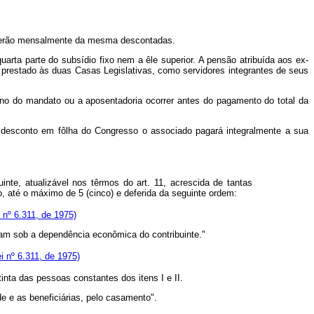
ue serão mensalmente da mesma descontadas.
arta parte do subsídio fixo nem a êle superior. A pensão atribuída aos ex-
restado às duas Casas Legislativas, como servidores integrantes de seus
mino do mandato ou a aposentadoria ocorrer antes do pagamento do total da
 desconto em fôlha do Congresso o associado pagará integralmente a sua
te, atualizável nos têrmos do art. 11, acrescida de tantas
, até o máximo de 5 (cinco) e deferida da seguinte ordem:
 nº 6.311, de 1975)
ivam sob a dependência econômica do contribuinte."
i nº 6.311, de 1975)
tinta das pessoas constantes dos itens I e II.
de e as beneficiárias, pelo casamento".