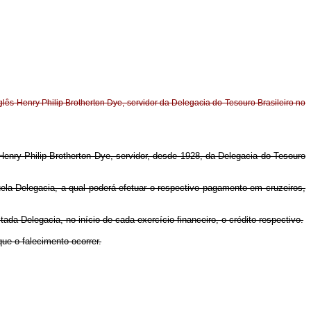
ês Henry Philip Brotherton Dye, servidor da Delegacia do Tesouro Brasileiro no
Henry Philip Brotherton Dye, servidor, desde 1928, da Delegacia do Tesouro
ela Delegacia, a qual poderá efetuar o respectivo pagamento em cruzeiros,
ada Delegacia, no início de cada exercício financeiro, o crédito respectivo.
ue o falecimento ocorrer.