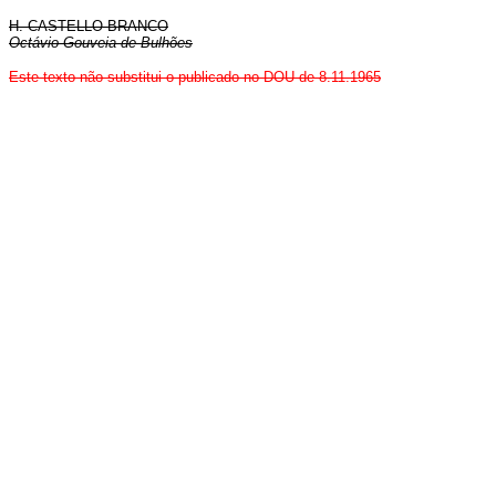
H. CASTELLO BRANCO
Octávio Gouveia de Bulhões
Este texto não substitui o publicado no DOU de 8.11.1965