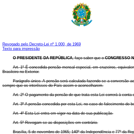
Revogado pelo Decreto-Lei nº 1.000, de 1969
Texto para impressão
O PRESIDENTE DA REPÚBLICA
, faço saber que o
CONGRESSO N
Art. 1º É concedida pensão mensal especial, em cruzeiros, equivalen
Brasileiro no Exterior.
Parágrafo único. A pensão será calculada fazendo-se a conversão ao
sempre que os interêsses do País assim o aconselharem.
Art. 2º O pagamento da pensão de que trata esta Lei correrá à conta da
Art. 3º A pensão concedida por esta Lei, no caso de falecimento do be
Art. 4º Esta Lei entra em vigor na data de sua publicação.
Art. 5º Revogam-se as disposições em contrário.
Brasília, 5 de novembro de 1965; 140º da Independência e 77º da Rep