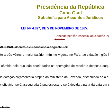
Presidência da República
Casa Civil
Subchefia para Assuntos Jurídicos
o
LEI N
4.827, DE 5 DE NOVEMBRO DE 1965.
Concede pensão especial ao cidadão ingl
Exterior.
ACIONAL
decreta e eu sanciono a seguinte Lei:
te a três vêzes o maior salário - mínimo vigente no País, ao cidadão inglês 
 câmbio pelo qual são escrituradas as operações de receita e despesa daqu
 dotação orçamentaria própria do Ministério da Fazenda, distribuindo-se à cit
neficiário, será assegurada à sua esposa, e será devida a partir da data em q
ública.