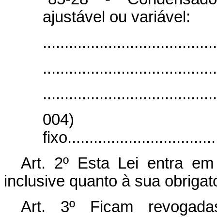
ajustável ou variável:
........................................
........................................
........................................
004) ele
fixo.................................
Art. 2º Esta Lei entra em
inclusive quanto à sua obriga
Art. 3º Ficam revogada