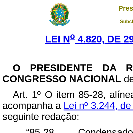
Pres
Subch
o
LEI N
4.820, DE 
O PRESIDENTE DA R
CONGRESSO NACIONAL
de
Art. 1º O item 85-28, alín
acompanha a
Lei nº 3.244, d
seguinte redação:
“85-28 - Condensador 