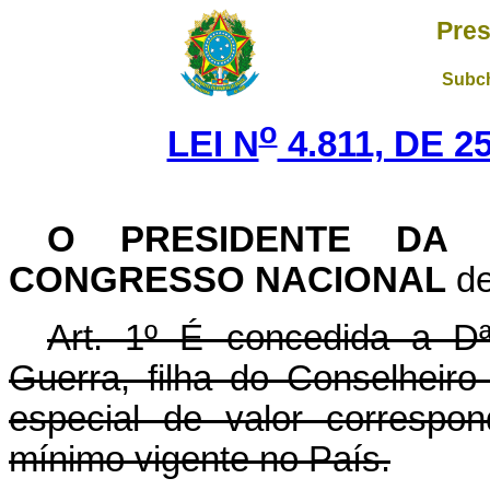
Pres
Subch
o
LEI N
4.811, DE 
O PRESIDENTE DA 
CONGRESSO NACIONAL
de
Art. 1º É concedida a Dª
Guerra, filha do Conselhei
especial de valor correspo
mínimo vigente no País.