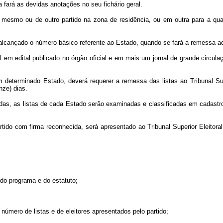
ia fará as devidas anotações no seu fichário geral.
do mesmo ou de outro partido na zona de residência, ou em outra para a qual
 alcançado o número básico referente ao Estado, quando se fará a remessa ao
 em edital publicado no órgão oficial e em mais um jornal de grande circul
 determinado Estado, deverá requerer a remessa das listas ao Tribunal Sup
nze) dias.
idas, as listas de cada Estado serão examinadas e classificadas em cadastro
artido com firma reconhecida, será apresentado ao Tribunal Superior Eleitora
 do programa e do estatuto;
 número de listas e de eleitores apresentados pelo partido;