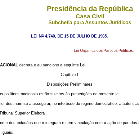
Presidência da República
Casa Civil
Subchefia para Assuntos Jurídicos
o
LEI N
4.740, DE 15 DE JULHO DE 1965.
Lei Orgânica dos Partidos Políticos.
ACIONAL
decreta e eu sanciono a seguinte Lei:
Capítulo I
Disposições Preliminares
s políticos nacionais estão sujeitos às prescrições da presente lei.
terno, destinam-se a assegurar, no interêsse do regime democrático, a autentic
ribunal Superior Eleitoral.
 nome dos cidadãos que o integram e sem vinculação com a ação de partidos 
 iguais.