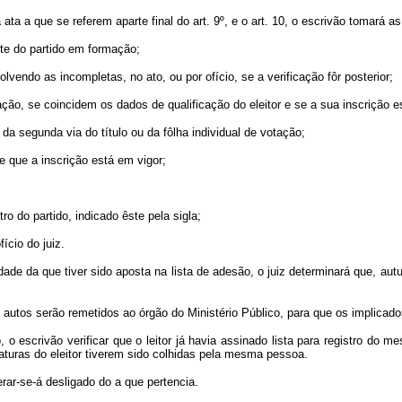
a ata a que se referem aparte final do art. 9º, e o art. 10, o escrivão tomará a
ante do partido em formação;
lvendo as incompletas, no ato, ou por ofício, se a verificação fôr posterior;
otação, se coincidem os dados de qualificação do eleitor e se a sua inscrição e
 da segunda via do título ou da fôlha individual de votação;
e que a inscrição está em vigor;
tro do partido, indicado êste pela sigla;
ício do juiz.
idade da que tiver sido aposta na lista de adesão, o juiz determinará que, 
 os autos serão remetidos ao órgão do Ministério Público, para que os implica
o escrivão verificar que o leitor já havia assinado lista para registro do m
naturas do eleitor tiverem sido colhidas pela mesma pessoa.
erar-se-á desligado do a que pertencia.