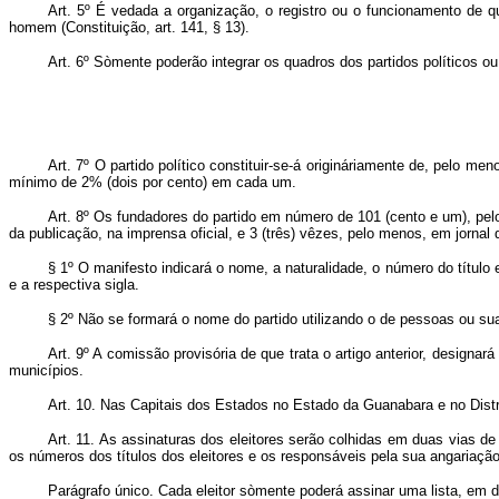
Art. 5º É vedada a organização, o registro ou o funcionamento de qu
homem (Constituição, art. 141, § 13).
Art. 6º Sòmente poderão integrar os quadros dos partidos políticos ou p
Art. 7º O partido político constituir-se-á origináriamente de, pelo 
mínimo de 2% (dois por cento) em cada um.
Art. 8º Os fundadores do partido em número de 101 (cento e um), pel
da publicação, na imprensa oficial, e 3 (três) vêzes, pelo menos, em jor
§ 1º O manifesto indicará o nome, a naturalidade, o número do título
e a respectiva sigla.
§ 2º Não se formará o nome do partido utilizando o de pessoas ou su
Art. 9º A comissão provisória de que trata o artigo anterior, design
municípios.
Art. 10. Nas Capitais dos Estados no Estado da Guanabara e no Distrit
Art. 11. As assinaturas dos eleitores serão colhidas em duas vias d
os números dos títulos dos eleitores e os responsáveis pela sua angariação
Parágrafo único. Cada eleitor sòmente poderá assinar uma lista, em