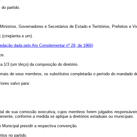
 do partido.
inistros, Governadores e Secretários de Estado e Territórios, Prefeitos e Vic
1 (cinqüenta e um).
edação dada pelo Ato Complementar nº 29, de 1966)
os.
 1/3 (um têrço) da composição do diretório.
 mais de seus membros, os substitutos completarão o período do mandado d
riores salvo para:
 total de sua comissão executiva, cujos membros forem julgados responsáveis
ivamente, conforme a medida se aplique a diretórios estaduais ou municipais.
o Municipal presidir a respectiva convenção.
itos no partido.