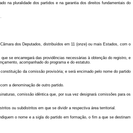
do na pluralidade dos partidos e na garantia dos direitos fundamentais do
.
ra a Câmara dos Deputados, distribuídos em 11 (onze) ou mais Estados, com o
que se encarregará das providências necessárias à obtenção do registro, e
 lançamento, acompanhado do programa e do estatuto.
a constituição da comissão provisória; e será encimado pelo nome do partido
 com a denominação de outro partido.
assinaturas, comissão idêntica que, por sua vez designará comissões para os
os ou subdistritos em que se dividir a respectiva área territorial.
 indiquem o nome e a sigla do partido em formação, o fim a que se destinam