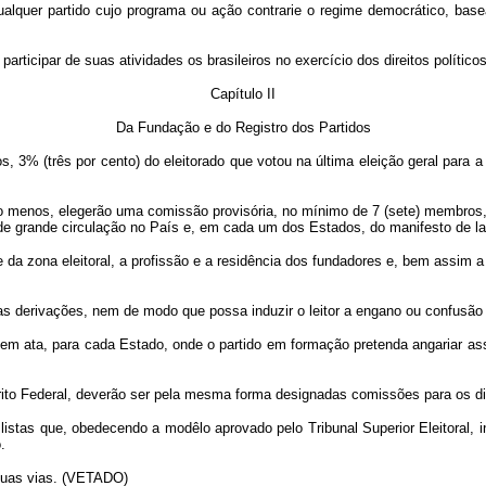
alquer partido cujo programa ou ação contrarie o regime democrático, basea
articipar de suas atividades os brasileiros no exercício dos direitos políticos
Capítulo II
Da Fundação e do Registro dos Partidos
menos, 3% (três por cento) do eleitorado que votou na última eleição geral pa
o menos, elegerão uma comissão provisória, no mínimo de 7 (sete) membros, 
nal de grande circulação no País e, em cada um dos Estados, do manifesto de
 e da zona eleitoral, a profissão e a residência dos fundadores e, bem assim 
as derivações, nem de modo que possa induzir o leitor a engano ou confusão
ará em ata, para cada Estado, onde o partido em formação pretenda angariar 
o Federal, deverão ser pela mesma forma designadas comissões para os distrit
e listas que, obedecendo a modêlo aprovado pelo Tribunal Superior Eleitoral,
.
 duas vias. (VETADO)