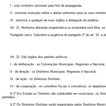
I - usar símbolos nacionais para fins de propaganda;
II - ministrar instrução militar e adotar uniformes para os seus membr
III - autorizar a qualquer de seus órgãos a delegação de podêres.
Art. 21. Nenhuma alteração programática ou estatutária será feita, 
Parágrafo único. Satisfeita a exigência do parágrafo 2º do art. 15, a 
Art. 22. São órgãos dos partidos políticos:
I - de deliberação - as Convenções Municipais, Regionais e Nacional;
II - de direção - os Diretórios Municipais, Regionais e Nacional;
III - de ação - os Diretórios Distritais;
IV - de cooperação - os conselhos fiscais e consultivos, os departame
§ 1º Em Estado ou Território não subdividido em municípios, no Dist
partidária.
§ 2º Os Diretórios Distritais serão organizados pelos Diretórios Munici