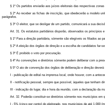
§ 1º Os partidos enviarão aos juízes eleitorais das respectivas zonas
§ 2º Ao receber as fichas de inscrição, que obedecerão a modelo unifo
parágrafos.
§ 3º O eleitor, que se desligar de um partido, comunicará a sua decisão
Art. 31. Os estatutos partidários disporão, observados os princípios e
§ 1º Para a direção partidária, sòmente são elegíveis os filiados ao p
§ 2º A eleição dos órgãos de direção e a escolha de candidatos far-s
§ 3º É proibido o voto por procuração.
§ 4º As convenções e diretórios sòmente podem deliberar com a pre
§ 5º O ato de convenção dos órgãos de deliberação e direção deverá 
I - publicação de edital na imprensa local, onde houver, com a antece
II - notificação pessoal, sempre que possível, àqueles que tenham di
III - indicação do lugar, dia e hora da reunião, com a declaração da ma
Art. 32. Poderão constituir-se diretórios sòmente nos municípios em 
I - 5% (cinco por cento) do eleitorado, nos municípios de até 1.000 (mil