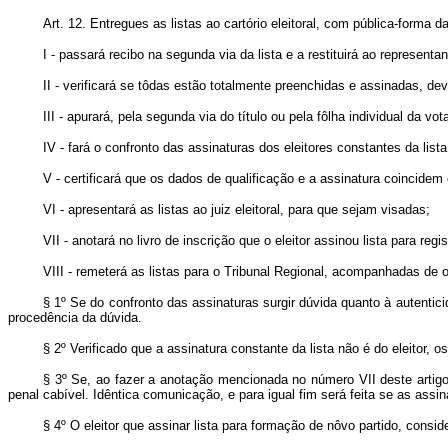
Art. 12. Entregues as listas ao cartório eleitoral, com pública-forma d
I - passará recibo na segunda via da lista e a restituirá ao represent
II - verificará se tôdas estão totalmente preenchidas e assinadas, devo
III - apurará, pela segunda via do título ou pela fôlha individual da v
IV - fará o confronto das assinaturas dos eleitores constantes da lista
V - certificará que os dados de qualificação e a assinatura coincidem 
VI - apresentará as listas ao juiz eleitoral, para que sejam visadas;
VII - anotará no livro de inscrição que o eleitor assinou lista para regis
VIII - remeterá as listas para o Tribunal Regional, acompanhadas de of
§ 1º Se do confronto das assinaturas surgir dúvida quanto à autentic
procedência da dúvida.
§ 2º Verificado que a assinatura constante da lista não é do eleitor,
§ 3º Se, ao fazer a anotação mencionada no número VII deste artigo, 
penal cabível. Idêntica comunicação, e para igual fim será feita se as assi
§ 4º O eleitor que assinar lista para formação de nôvo partido, consid