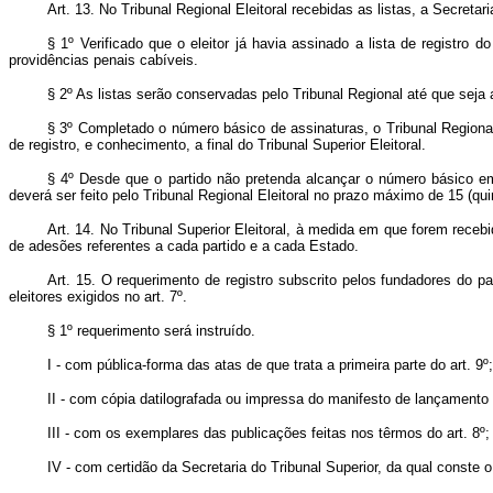
Art. 13. No Tribunal Regional Eleitoral recebidas as listas, a Secretar
§ 1º Verificado que o eleitor já havia assinado a lista de registro 
providências penais cabíveis.
§ 2º As listas serão conservadas pelo Tribunal Regional até que seja
§ 3º Completado o número básico de assinaturas, o Tribunal Regional
de registro, e conhecimento, a final do Tribunal Superior Eleitoral.
§ 4º Desde que o partido não pretenda alcançar o número básico em
deverá ser feito pelo Tribunal Regional Eleitoral no prazo máximo de 15 (qui
Art. 14. No Tribunal Superior Eleitoral, à medida em que forem receb
de adesões referentes a cada partido e a cada Estado.
Art. 15. O requerimento de registro subscrito pelos fundadores do p
eleitores exigidos no art. 7º.
§ 1º requerimento será instruído.
I - com pública-forma das atas de que trata a primeira parte do art. 9º;
II - com cópia datilografada ou impressa do manifesto de lançamento
III - com os exemplares das publicações feitas nos têrmos do art. 8º;
IV - com certidão da Secretaria do Tribunal Superior, da qual conste o