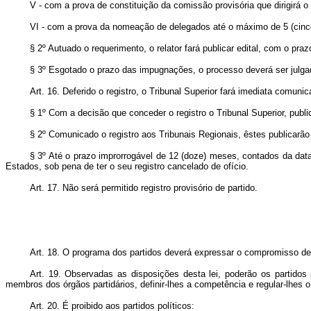
V - com a prova de constituição da comissão provisória que dirigirá 
VI - com a prova da nomeação de delegados até o máximo de 5 (cinco)
§ 2º Autuado o requerimento, o relator fará publicar edital, com o pra
§ 3º Esgotado o prazo das impugnações, o processo deverá ser julgado
Art. 16. Deferido o registro, o Tribunal Superior fará imediata comun
§ 1º Com a decisão que conceder o registro o Tribunal Superior, pub
§ 2º Comunicado o registro aos Tribunais Regionais, êstes publicarão 
§ 3º Até o prazo improrrogável de 12 (doze) meses, contados da data 
Estados, sob pena de ter o seu registro cancelado de ofício.
Art. 17. Não será permitido registro provisório de partido.
Art. 18. O programa dos partidos deverá expressar o compromisso de
Art. 19. Observadas as disposições desta lei, poderão os partidos
membros dos órgãos partidários, definir-lhes a competência e regular-lhes 
Art. 20. É proibido aos partidos políticos: