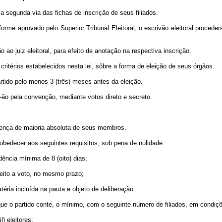
 a segunda via das fichas de inscrição de seus filiados.
rme aprovado pelo Superior Tribunal Eleitoral, o escrivão eleitoral proceder
 ao juiz eleitoral, para efeito de anotação na respectiva inscrição.
 critérios estabelecidos nesta lei, sôbre a forma de eleição de seus órgãos.
artido pelo menos 3 (três) meses antes da eleição.
e-ão pela convenção, mediante votos direto e secreto.
sença de maioria absoluta de seus membros.
obedecer aos seguintes requisitos, sob pena de nulidade:
dência mínima de 8 (oito) dias;
reito a voto, no mesmo prazo;
téria incluída na pauta e objeto de deliberação.
que o partido conte, o mínimo, com o seguinte número de filiados, em condiçõe
) eleitores;