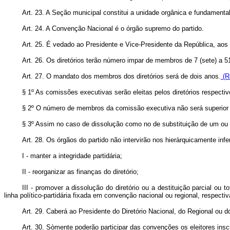
Art. 23. A Seção municipal constitui a unidade orgânica e fundamental
Art. 24. A Convenção Nacional é o órgão supremo do partido.
Art. 25. É vedado ao Presidente e Vice-Presidente da República, aos M
Art. 26. Os diretórios terão número impar de membros de 7 (sete) a 5
Art. 27. O mandato dos membros dos diretórios será de dois anos.
(R
§ 1º As comissões executivas serão eleitas pelos diretórios respectiv
§ 2º O número de membros da comissão executiva não será superior a
§ 3º Assim no caso de dissolução como no de substituição de um ou
Art. 28. Os órgãos do partido não intervirão nos hieràrquicamente infe
I - manter a integridade partidária;
II - reorganizar as finanças do diretório;
III - promover a dissolução do diretório ou a destituição parcial ou
linha político-partidária fixada em convenção nacional ou regional, respect
Art. 29. Caberá ao Presidente do Diretório Nacional, do Regional ou d
Art. 30. Sòmente poderão participar das convenções os eleitores inscr