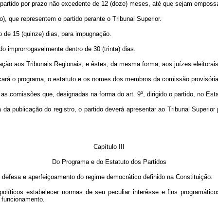
o partido por prazo não excedente de 12 (doze) meses, até que sejam empossa
, que representem o partido perante o Tribunal Superior.
zo de 15 (quinze) dias, para impugnação.
 improrrogavelmente dentro de 30 (trinta) dias.
icação aos Tribunais Regionais, e êstes, da mesma forma, aos juízes eleitorais
licará o programa, o estatuto e os nomes dos membros da comissão provisória
as comissões que, designadas na forma do art. 9º, dirigido o partido, no Esta
da publicação do registro, o partido deverá apresentar ao Tribunal Superior 
Capítulo III
Do Programa e do Estatuto dos Partidos
 defesa e aperfeiçoamento do regime democrático definido na Constituição.
 políticos estabelecer normas de seu peculiar interêsse e fins programáti
o funcionamento.