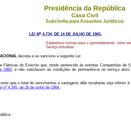
Presidência da República
Casa Civil
Subchefia para Assuntos Jurídicos
o
LEI N
4.734, DE 14 DE JULHO DE 1965.
Estabelece normas para o aproveitamento, como serv
Serviço Industrial.
ACIONAL
decreta e eu sanciono a seguinte Lei:
 Fábricas do Exército que, tendo pertencido às extintas Companhias de Serv
de 1960
, e não satisfazem às condições de permanência no serviço ativo d
orrer que o total de vencimentos e vantagens dêle resultante seja inferior à 
ei nº 4.345, de 26 de junho de 1964.
ública.