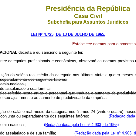
Presidência da República
Casa Civil
Subchefia para Assuntos Jurídicos
LEI Nº 4.725, DE 13 DE JULHO DE 1965.
Estabelece normas para o processo d
ACIONAL
decreta e eu sanciono a seguinte lei:
 entre categorias profissionais e econômicas, observará as normas previstas
tuição do salário real médio da categoria nos últimos vinte e quatro meses
separadamente dos seguintes fatôres:
omia nacional;
o assalariado e sua família.
ndice referido neste artigo o percentual que traduza o aumento de produtiv
 o seu ajustamento ao aumento de produtividade da emprêsa.
ição do salário real médio da categoria nos últimos 24 (vinte e quatro) mes
rência conjunta ou separadamente dos seguintes fatôres:
(Redação dada p
 na economia nacional;
(Redação dada pela Lei nº 4.903, de 1965)
ncia do assalariado e de sua família;
(Redação dada pela Lei nº 4.903, 