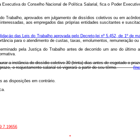
xecutiva do Conselho Nacional de Política Salarial, fica o Poder Executivo 
a do Trabalho, aprovados em julgamento de dissídios coletivos ou em acôr
ou interessadas, aos empregados das próprias entidades suscitantes e suscit
lidaçáo das Leis do Trabalho aprovada pelo Decreto-lei nº 5.452, de 1º de m
ortância para o atendimento de custas, taxas, emolumentos, remuneração ou a
erminado pela Justiça do Trabalho antes de decorrido um ano do último ac
ormativa.
aurar a instância do dissídio coletivo 30 (trinta) dias antes de esgotado o 
se prazo, o reajustamento salarial só vigorará a partir do seu têrmo.
(In
as as disposições em contrário.
ca.
19.7.19656
*