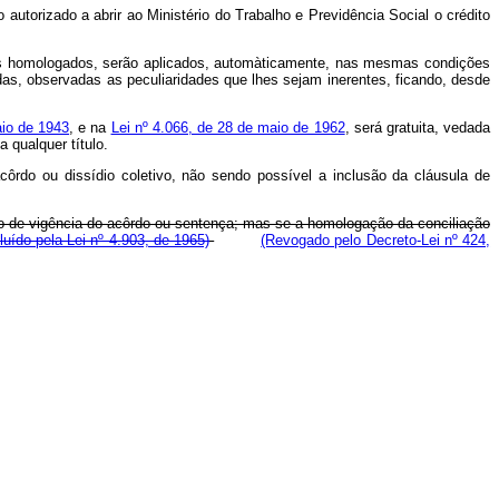
autorizado a abrir ao Ministério do Trabalho e Previdência Social o crédito
dos homologados, serão aplicados, automàticamente, nas mesmas condições
adas, observadas as peculiaridades que lhes sejam inerentes, ficando, desde
aio de 1943
, e na
Lei nº 4.066, de 28 de maio de 1962
, será gratuita, vedada
 qualquer título.
ôrdo ou dissídio coletivo, não sendo possível a inclusão da cláusula de
prazo de vigência do acôrdo ou sentença; mas se a homologação da conciliação
cluído pela Lei nº 4.903, de 1965)
(Revogado pelo Decreto-Lei nº 424,