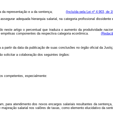
 entrada da representação e a da sentença;
(Incluída pela Lei nº 4.903, de 1
 assegurar adequada hierarquia salarial, na categoria profissional dissidente
erido neste artigo o percentual que traduza o aumento da produtividade nac
a ou emprêsas componentes da respectiva categoria econômica.
(Redação
cia a partir da data da publicação de suas conclusões no órgão oficial 
ão solicitar a colaboração dos seguintes órgãos:
ntos competentes, especialmente:
dam, para atendimento dos novos encargos salariais resultantes da sentença
de majoração salarial nos valôres de taxas, como elemento elucidativo da sent