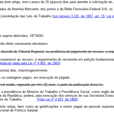
a êste artigo, terá o prazo de 15 (quinze) dias para atender à solicitação do 
gados da Marinha Mercante, dos portos e da Rêde Ferroviária Federal S/A, os
Consolidação das Leis do Trabalho (
Lei número 3.115, de 1957, art. 15
;
Lei 
 regime deficitário,
VETADO
.
erão efeito meramente devolutivo.
a decisão do Tribunal Regional, na pendência de julgamento de recurso, a r
o suspensivo ao recurso, a requerimento do recorrente em petição fundamenta
Redação dada pela Lei nº 4.903, de 1965)
ssenta) dias, improrrogàvelmente.
ios ou vantagens pagos, em execução do julgado.
 real médio, vigorarão por três (3) anos, a partir da publicação desta lei.
ob a presidência do Ministro do Trabalho e Previdência Social, como órgão 
te da República, poderá, para execução dos serviços de sua Secretaria Execut
 das Leis do Trabalho.
(Vide Lei nº 4.923, de 1965)
ste artigo, bem como as gratificações a serem pagas ao pessoal requisita
ional de Política Salarial.