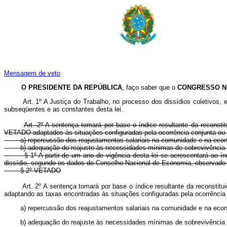
Mensagem de veto
O PRESIDENTE DA REPÚBLICA
, faço saber que o
CONGRESSO N
Art. 1º A Justiça do Trabalho, no processo dos dissídios coletivos,
subseqüentes e as constantes desta lei.
Art. 2º A sentença tomará por base o índice resultante da reconsti
VETADO adaptados às situações configuradas pela ocorrência conjunta ou 
a) repercussão dos reajustamentos salariais na comunidade e na econ
b) adequação do reajuste às necessidades mínimas de sobrevivência d
§ 1º A partir de um ano de vigência desta lei se acrescentará ao í
dissídio, segundo os dados do Conselho Nacional de Economia, observado
§ 2º
VETADO
Art. 2º A sentença tomará por base o índice resultante da reconstitu
adaptando as taxas encontradas às situações configuradas pela ocor
a) repercussão dos reajustamentos salariais na comunidade e
b) adequação do reajuste às necessidades mínimas de sobrevivê