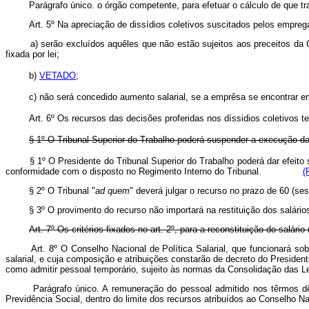
Parágrafo único. o órgão competente, para efetuar o cálculo de que trat
Art. 5º Na apreciação de dissídios coletivos suscitados pelos empre
a) serão excluídos aquêles que não estão sujeitos aos preceitos da 
fixada por lei;
b)
VETADO
;
c) não será concedido aumento salarial, se a emprêsa se encontrar em
Art. 6º Os recursos das decisões proferidas nos díssidios coletivos t
§ 1º O Tribunal Superior do Trabalho poderá suspender a execução d
§ 1º O Presidente do Tribunal Superior do Trabalho poderá dar efeit
conformidade com o disposto no Regimento Interno do Tribunal.
(
§ 2º O Tribunal "
ad quem
" deverá julgar o recurso no prazo de 60 (se
§ 3º O provimento do recurso não importará na restituição dos salár
Art. 7º Os critérios fixados no art. 2º, para a reconstituição do salário
Art. 8º O Conselho Nacional de Política Salarial, que funcionará s
salarial, e cuja composição e atribuições constarão de decreto do Presiden
como admitir pessoal temporário, sujeito às normas da Consolidação
Parágrafo único. A remuneração do pessoal admitido nos têrmos dê
Previdência Social, dentro do limite dos recursos atribuídos ao Conselho Nac