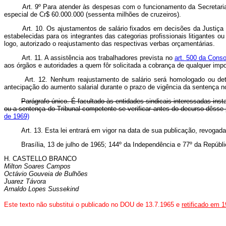
Art. 9º Para atender às despesas com o funcionamento da Secretaria E
especial de Cr$ 60.000.000 (sessenta milhões de cruzeiros).
Art. 10. Os ajustamentos de salário fixados em decisões da Justiç
estabelecidas para os integrantes das categorias profissionais litigantes 
logo, autorizado o reajustamento das respectivas verbas orçamentárias.
Art. 11. A assistência aos trabalhadores prevista no
art. 500 da Conso
aos órgãos e autoridades a quem fôr solicitada a cobrança de qualquer imp
Art. 12. Nenhum reajustamento de salário será homologado ou det
antecipação do aumento salarial durante o prazo de vigência da sentença n
Parágrafo único. É facultado às entidades sindicais interessadas inst
ou a sentença do Tribunal competente se verificar antes do decurso dês
de 1969)
Art. 13. Esta lei entrará em vigor na data de sua publicação, revogad
Brasília, 13 de julho de 1965; 144º da Independência e 77º da Repúbli
H. CASTELLO BRANCO
Milton Soares Campos
Octávio Gouveia de Bulhões
Juarez Távora
Arnaldo Lopes Sussekind
Este texto não substitui o publicado no DOU de 13.7.1965 e
retificado em 