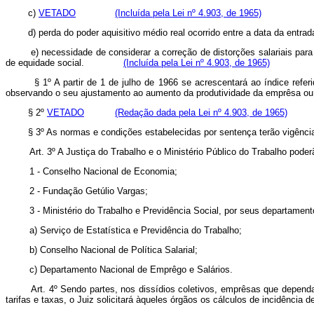
c)
VETADO
(Incluída pela Lei nº 4.903, de 1965)
d) perda do poder aquisitivo médio real ocorrido entre a data da
e) necessidade de considerar a correção de distorções salariais para
de equidade social.
(Incluída pela Lei nº 4.903, de 1965)
§ 1º A partir de 1 de julho de 1966 se acrescentará ao índice ref
observando o seu ajustamento ao aumento da produtividade da emprês
§ 2º
VETADO
(Redação dada pela Lei nº 4.903, de 1965)
§ 3º As normas e condições estabelecidas por sentença terão vigên
Art. 3º A Justiça do Trabalho e o Ministério Público do Trabalho poder
1 - Conselho Nacional de Economia;
2 - Fundação Getúlio Vargas;
3 - Ministério do Trabalho e Previdência Social, por seus departame
a) Serviço de Estatística e Previdência do Trabalho;
b) Conselho Nacional de Política Salarial;
c) Departamento Nacional de Emprêgo e Salários.
Art. 4º Sendo partes, nos dissídios coletivos, emprêsas que depen
tarifas e taxas, o Juiz solicitará àqueles órgãos os cálculos de incidência 