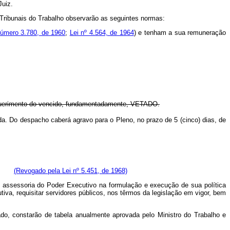
Juiz.
 Tribunais do Trabalho observarão as seguintes normas:
número 3.780, de 1960
;
Lei nº 4.564, de 1964
) e tenham a sua remuneração
equerimento do vencido, fundamentadamente,
VETADO
.
da. Do despacho caberá agravo para o Pleno, no prazo de 5 (cinco) dias, de
(Revogado pela Lei nº 5.451, de 1968)
de assessoria do Poder Executivo na formulação e execução de sua política
iva, requisitar servidores públicos, nos têrmos da legislação em vigor, bem
do, constarão de tabela anualmente aprovada pelo Ministro do Trabalho e