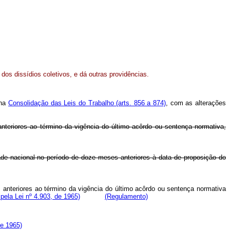
os dissídios coletivos, e dá outras providências.
 na
Consolidação das Leis do Trabalho (arts. 856 a 874)
, com as alterações
 anteriores ao término da vigência do último acôrdo ou sentença normativa,
idade nacional no período de doze meses anteriores à data de proposição do
es anteriores ao término da vigência do último acôrdo ou sentença normativa
ela Lei nº 4.903, de 1965)
(Regulamento)
de 1965)