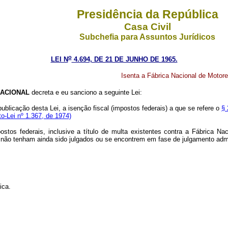
Presidência da República
Casa Civil
Subchefia para Assuntos Jurídicos
o
LEI N
4.694, DE 21 DE JUNHO DE 1965.
Isenta a Fábrica Nacional de Motore
ACIONAL
decreta e eu sanciono a seguinte Lei:
 publicação desta Lei, a isenção fiscal (impostos federais) a que se refere o
§ 
o-Lei nº 1.367, de 1974)
stos federais, inclusive a título de multa existentes contra a Fábrica Na
o tenham ainda sido julgados ou se encontrem em fase de julgamento admini
ica.