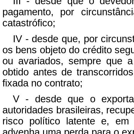
III - desde que o devedor
pagamento, por circunstânc
catastrófico;
IV - desde que, por circuns
os bens objeto do crédito seg
ou avariados, sempre que a
obtido antes de transcorrid
fixada no contrato;
V - desde que o exportad
autoridades brasileiras, recu
risco político latente e, e
advenha uma perda para o exp