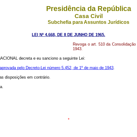
Presidência da República
Casa Civil
Subchefia para Assuntos Jurídicos
LEI Nº 4.668, DE 8 DE JUNHO DE 1965.
Revoga o art. 510 da Consolidação 
1943.
IONAL decreta e eu sanciono a seguinte Lei:
 aprovada pelo Decreto-Lei número 5.452, de 1º de maio de 1943
.
 as disposições em contrário.
a.
*