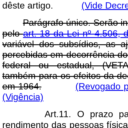
dêste artigo.
(Vide Decre
Parágrafo único. Serão i
pelo
art. 18 da Lei nº 4.506
variável dos subsídios, as 
percebidas em decorrência do
federal ou estadual, (VET
também para os efeitos da de
em 1964.
(Revogado p
(Vigência)
Art.11. O prazo p
rendimento das pessoas físicas