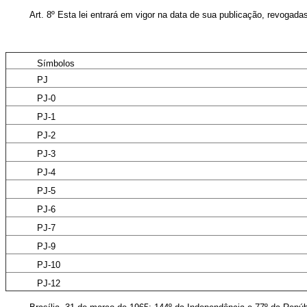
Art. 8º Esta lei entrará em vigor na data de sua publicação, revogada
Símbolos
PJ
PJ-0
PJ-1
PJ-2
PJ-3
PJ-4
PJ-5
PJ-6
PJ-7
PJ-9
PJ-10
PJ-12