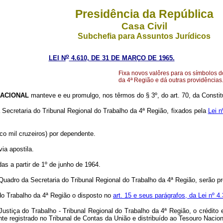
Presidência da República
Casa Civil
Subchefia para Assuntos Jurídicos
o
LEI N
4.610, DE 31 DE MARÇO DE 1965.
Fixa novos valôres para os símbolos 
da 4ª Região e dá outras providências
ACIONAL
manteve e eu promulgo, nos têrmos do § 3º, do art. 70, da Constitu
Secretaria do Tribunal Regional do Trabalho da 4ª Região, fixados pela
Lei n
nco mil cruzeiros) por dependente.
via apostila.
as a partir de 1º de junho de 1964.
o Quadro da Secretaria do Tribunal Regional do Trabalho da 4ª Região, serão p
 do Trabalho da 4ª Região o disposto no
art. 15 e seus parágrafos, da Lei nº 4
- Justiça do Trabalho - Tribunal Regional do Trabalho da 4ª Região, o crédito
e registrado no Tribunal de Contas da União e distribuído ao Tesouro Nacion