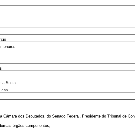
rcio
Interiores
es
cia Social
licas
s da Câmara dos Deputados, do Senado Federal, Presidente do Tribunal de Co
 e demais órgãos componentes;