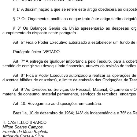
§ 1º A discriminação a que se refere êste artigo obedecerá ao dispos
§ 2º Os Orçamentos analíticos de que trata êste artigo serão obrigatò
§ 3º Os Balanços Gerais da União apresentarão as despesas orçam
cumprimento do disposto neste parágrafo.
Art. 6º Fica o Poder Executivo autorizado a estabelecer um fundo de r
Parágrafo único. VETADO.
Art. 7º A entrega de qualquer importância pelo Tesouro, para a cober
sentido de corrigir seu desequilíbrio financeiro, através da revisão de tari
Art. 8º Fica o Poder Executivo autorizado a realizar as operações de
duzentos bilhões de cruzeiros), o limite de emissão das Obrigações do Tes
Art. 9º As Divisões ou Serviços de Pessoal, Material, Orçamento e O
material de consumo, material permanente, serviços de terceiros, encargo
Art. 10. Revogam-se as disposições em contrário.
Brasília, 10 de dezembro de 1964; 143º da Independência e 76º da Re
H. CASTELLO BRANCO
Milton Soares Campos
Ernesto de Mello Baptista
Arthur da Costa e Silva