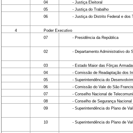
04
- Justiça Eleitoral
05
- Justiça do Trabalho
06
- Justiça do Distrito Federal e dos T
4
Poder Executivo
07
- Presidência da República
02
- Departamento Administrativo do 
03
- Estado Maior das Fôrças Armada
04
- Comissão de Readaptação dos I
05
- Superintendência do Desenvolvi
06
- Comissão do Vale do São Franci
07
- Conselho Nacional de Telecomuni
08
- Conselho de Segurança Nacional
09
- Superintendência do Plano de V
10
- Superintendência do Plano de Val