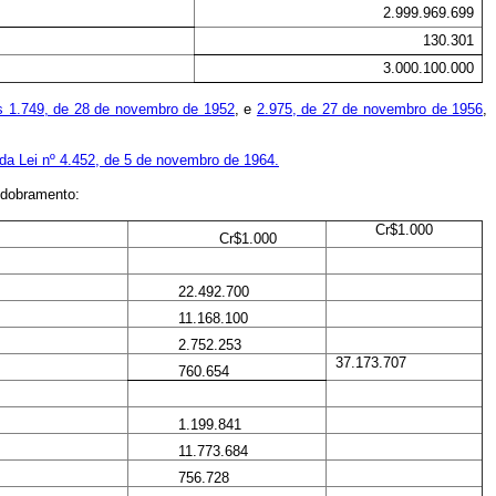
2.999.969.699
130.301
3.000.100.000
s 1.749, de 28 de novembro de 1952
, e
2.975, de 27 de novembro de 1956
,
 da Lei nº 4.452, de 5 de novembro de 1964.
sdobramento:
Cr$1.000
Cr$1.000
22.492.700
11.168.100
2.752.253
37.173.707
760.654
1.199.841
11.773.684
756.728