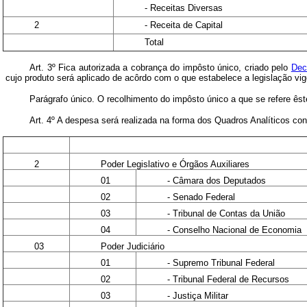
- Receitas Diversas
2
- Receita de Capital
Total
Art. 3º Fica autorizada a cobrança do impôsto único, criado pelo
Dec
cujo produto será aplicado de acôrdo com o que estabelece a legislação vig
Parágrafo único. O recolhimento do impôsto único a que se refere ês
Art. 4º A despesa será realizada na forma dos Quadros Analíticos c
2
Poder Legislativo e Órgãos Auxiliares
01
- Câmara dos Deputados
02
- Senado Federal
03
- Tribunal de Contas da União
04
- Conselho Nacional de Economia
03
Poder Judiciário
01
- Supremo Tribunal Federal
02
- Tribunal Federal de Recursos
03
- Justiça Militar