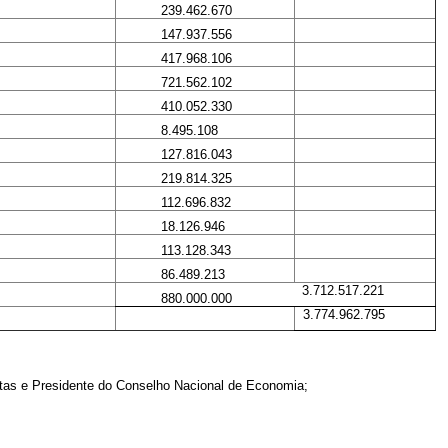
239.462.670
147.937.556
417.968.106
721.562.102
410.052.330
8.495.108
127.816.043
219.814.325
112.696.832
18.126.946
113.128.343
86.489.213
3.712.517.221
880.000.000
3.774.962.795
ntas e Presidente do Conselho Nacional de Economia;