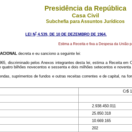
Presidência da República
Casa Civil
Subchefia para Assuntos Jurídicos
º
LEI N
4.539, DE 10 DE DEZEMBRO DE 1964.
Estima a Receita e fixa a Despesa da União pa
ACIONAL
decreta e eu sanciono a seguinte lei:
965, discriminado pelos Anexos integrantes desta lei, estima a Receita em Cr
 quatro bilhões novecentos e sessenta e dois milhões setecentos e noventa e
rendas, suprimentos de fundos e outras receitas correntes e de capital, na 
Cr$ 
2.938.450.011
25.850.318
10.669.165
202