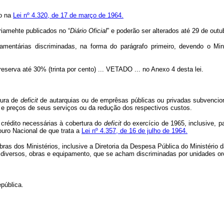
to na
Lei nº 4.320, de 17 de março de 1964.
riamehte publicados no “
Diário
Oficial
” e poderão ser alterados até 29 de outu
entárias discriminadas, na forma do parágrafo primeiro, devendo o Minis
eserva até 30% (trinta por cento) ... VETADO ... no Anexo 4 desta lei.
tura de
deficit
de autarquias ou de emprêsas públicas ou privadas subvencio
fas e preços de seus serviços ou da redução dos respectivos custos.
 crédito necessárias à cobertura do
deficit
do exercício de 1965, inclusive, p
ouro Nacional de que trata a
Lei nº 4.357, de 16 de julho de 1964.
bras dos Ministérios, inclusive a Diretoria da Despesa Pública do Ministér
s diversos, obras e equipamento, que se acham discriminadas por unidades o
pública.