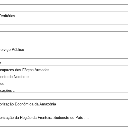
erritórios
Serviço Público
s
ncapazes das Fôrças Armadas
mento do Nordeste
sco
cações ..
alorização Econômica da Amazônia
orização da Região da Fronteira Sudoeste do País ....