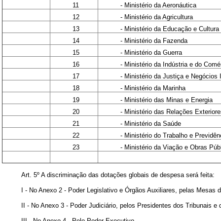
11
- Ministério da Aeronáutica
12
- Ministério da Agricultura
13
- Ministério da Educação e Cultura
14
- Ministério da Fazenda
15
- Ministério da Guerra
16
- Ministério da Indústria e do Comé
17
- Ministério da Justiça e Negócios 
18
- Ministério da Marinha
19
- Ministério das Minas e Energia
20
- Ministério das Relações Exterior
21
- Ministério da Saúde
22
- Ministério do Trabalho e Previdên
23
- Ministério da Viação e Obras Púb
Art. 5º A discriminação das dotações globais de despesa será feita:
I - No Anexo 2 - Poder Legislativo e Órgãos Auxiliares, pelas Mesa
II - No Anexo 3 - Poder Judiciário, pelos Presidentes dos Tribunais
III - No Anexo 4 - Pelo Poder Executivo.