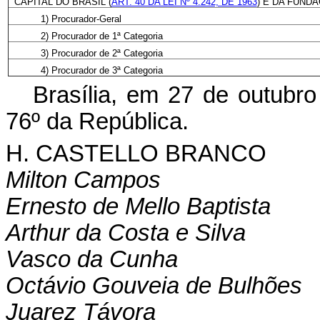
CAPITAL DO BRASIL (
ART. 40 DA LEI Nº 4.242, DE 1963
) E DA FUND
1) Procurador-Geral
2) Procurador de 1ª Categoria
3) Procurador de 2ª Categoria
4) Procurador de 3ª Categoria
Brasília, em 27 de outubr
76º da República.
H. CASTELLO BRANCO
Milton Campos
Ernesto de Mello Baptista
Arthur da Costa e Silva
Vasco da Cunha
Octávio Gouveia de Bulhões
Juarez Távora