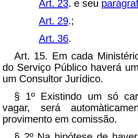
Art. 23
. e seu
parágra
Art. 29
.;
Art. 36
.
Art. 15. Em cada Ministéri
do Serviço Público haverá uma
um Consultor Jurídico.
§ 1º Existindo um só car
vagar, será automàticam
provimento em comissão.
§ 2º Na hipótese de haver