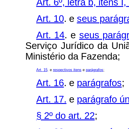
Art. 6º, letra b, itens I, I
Art. 10
. e
seus parágr
Art. 14
. e
seus parág
Serviço Jurídico da Uni
Ministério da Fazenda;
Art. 15
. e
respectivos itens
e
parágrafos
;
Art. 16
. e
parágrafos
;
Art. 17.
e
parágrafo ún
§ 2º do art. 22
;