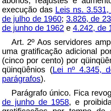
abonos, reajustes e aument
execução das
Leis ns. 3.531,
de julho de 1960
;
3.826, de 2
de junho de 1962
e
4.242, de 
Art. 2º Aos servidores amp
uma gratificação adicional p
(cinco por cento) por qüinqüên
qüinqüênios (
Lei nº 4.345, 
parágrafos
).
Parágrafo único. Fica rev
de junho de 1958
, e proibi