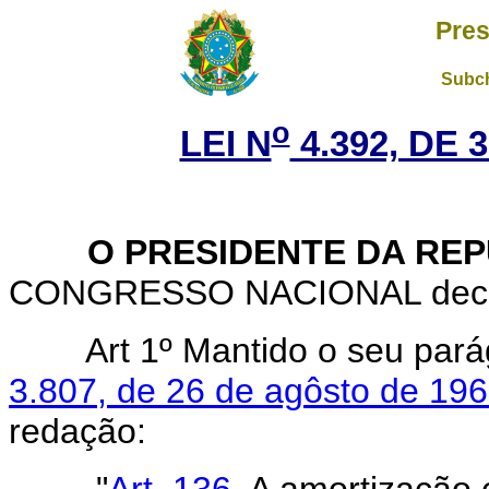
Pres
Subch
o
LEI N
4.392, DE 
O PRESIDENTE DA REP
CONGRESSO NACIONAL decreta
Art 1º Mantido o seu pará
3.807, de 26 de agôsto de 19
redação:
"
Art. 136.
A amortização 