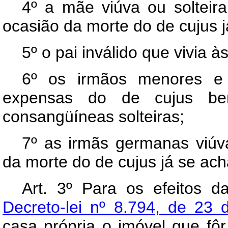
4º a mãe viúva ou solteir
ocasião da morte do de cujus 
5º o pai inválido que vivia 
6º os irmãos menores e 
expensas do de cujus b
consangüíneas solteiras;
7º as irmãs germanas viúv
da morte do de cujus já se ac
Art. 3º Para os efeitos d
Decreto-lei nº 8.794, de 23 
casa própria o imóvel que fôr 