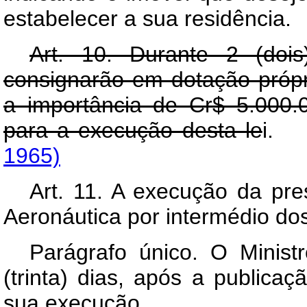
estabelecer a sua residência.
Art. 10. Durante 2 (doi
consignarão em dotação própri
a importância de Cr$ 5.000.0
para a execução desta le
i.
1965)
Art. 11. A execução da pre
Aeronáutica por intermédio dos
Parágrafo único. O Minist
(trinta) dias, após a publicaç
sua execução.