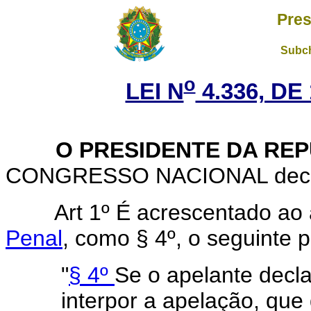
Pres
Subch
o
LEI N
4.336, DE
O PRESIDENTE DA REP
CONGRESSO NACIONAL decreta
Art 1º É acrescentado ao 
Penal
, como § 4º, o seguinte 
"
§ 4º
Se o apelante decla
interpor a apelação, que