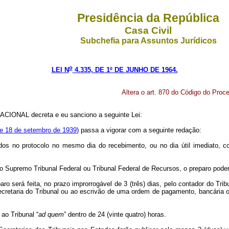
Presidência da República
Casa Civil
Subchefia para Assuntos Jurídicos
o
LEI N
4.335, DE 1º DE JUNHO DE 1964.
Altera o art. 870 do Código do Proce
CIONAL decreta e eu sanciono a seguinte Lei:
 de 18 de setembro de 1939
) passa a vigorar com a seguinte redação:
dos no protocolo no mesmo dia do recebimento, ou no dia útil imediato, cor
 Supremo Tribunal Federal ou Tribunal Federal de Recursos, o preparo poderá 
paro será feita, no prazo improrrogável de 3 (três) dias, pelo contador do T
retaria do Tribunal ou ao escrivão de uma ordem de pagamento, bancária ou 
ao Tribunal “
ad quem
” dentro de 24 (vinte quatro) horas.