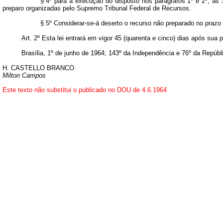
§ 4º para a execução do disposto nos parágrafos 1º e 2º, as 
preparo organizadas pelo Supremo Tribunal Federal de Recursos.
§ 5º Considerar-se-á deserto o recurso não preparado no prazo l
Art
. 2º Esta lei entrará em vigor 45 (quarenta e cinco) dias após sua
Brasília, 1º de junho de 1964; 143º da Independência e 76º da Repúbl
H. CASTELLO BRANCO
Milton Campos
Este texto não substitui o publicado no DOU de 4.6.1964