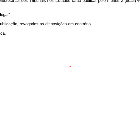
Secretarias dos Tribunais nos Estados farão publicar pelo menos 2 (duas) v
egal”.
 publicação, revogadas as disposições em contrário.
ica.
*