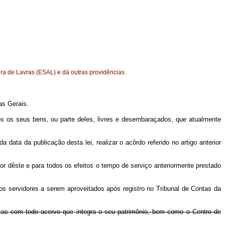
ura de Lavras (ESAL) e dá outras providências.
as Gerais.
odos os seus bens, ou parte deles, livres e desembaraçados, que atualmente
ata da publicação desta lei, realizar o acôrdo referido no artigo anterior
r dêste e para todos os efeitos o tempo de serviço anteriormente prestado
 dos servidores a serem aproveitados após registro no Tribunal de Contas da
icas com todo acervo que integra o seu patrimônio, bem como o Centro de