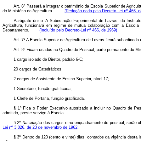
Art. 6º Passará a integrar o patrimônio da Escola Superior de Agricul
do Ministério da Agricultura.
(Redação dada pelo Decreto-Lei nº 466, d
Parágrafo único. A Subestação Experimental de Lavras, do Instit
Agricultura, funcionará em regime de mútua colaboração com a EscoIa Sup
Departamento.
(Incluído pelo Decreto-Lei nº 466, de 1969)
Art. 7º A Escola Superior de Agricultura de Lavras ficará subordinada
Art. 8º Ficam criados no Quadro de Pessoal, parte permanente do Min
1 cargo isolado de Diretor, padrão 6-C;
20 cargos de Catedráticos;
2 cargos de Assistente de Ensino Superior, nível 17;
1 Secretário, função gratificada;
1 Chefe de Portaria, função gratificada.
§ 1º Fica o Poder Executivo autorizado a incluir no Quadro de Pe
admitido, preste serviço à Escola.
§ 2º Na criação dos cargos e no enquadramento do pessoal, serão 
Lei nº 3.826, de 23 de novembro de 1962
.
§ 3º Dentro de 120 (cento e vinte) dias, contados da vigência desta