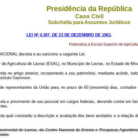
Presidência da República
Casa Civil
Subchefia para Assuntos Jurídicos
LEI Nº 4.307, DE 23 DE DEZEMBRO DE 1963.
Federaliza a Escola Superior de Agricult
CIONAL decreta e eu sanciono a seguinte Lei:
or de Agricultura de Lavras (ESAL), no Município de Lavras, no Estado de Min
rida no artigo anterior, incorporando a seu patrimônio, mediante acôrdo, t
Instituto Gammom.
representantes da União para, no prazo de 60 (sessenta) dias, contados da d
ola e provimento de seu pessoal em cargos federais, devendo contar em favo
ntes.
ca, da qual constarão a descrição e avaliação dos bens arrolados e a relação
xperimental de Lavras, do Centro Nacional de Ensino e Pesquisas Agronôm
nário.