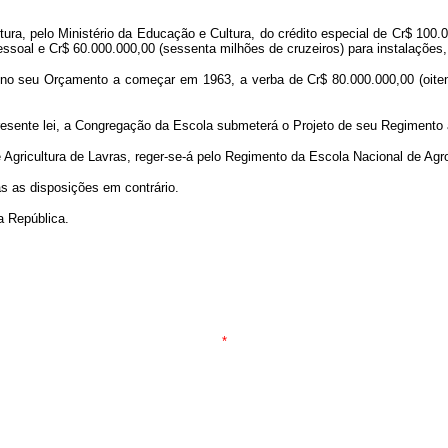
rtura, pelo Ministério da Educação e Cultura, do crédito especial de Cr$ 100.
essoal e Cr$ 60.000.000,00 (sessenta milhões de cruzeiros) para instalaçõe
ra no seu Orçamento a começar em 1963, a verba de Cr$ 80.000.000,00 (oite
presente lei, a Congregação da Escola submeterá o Projeto de seu Regimento 
 Agricultura de Lavras, reger-se-á pelo Regimento da Escola Nacional de Ag
as as disposições em contrário.
a República.
*