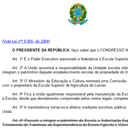
(Vide Lei nºª 8.956, de 1994)
O PRESIDENTE DA REPÚBLICA
, faço saber que o CONGRESSO NA
Art. 1º É o Poder Executivo autorizado a federalizar a Escola Superi
Art. 2º A União assumirá a responsabilidade da Unidade escolar refe
integram o patrimônio daquele estabelecimento escolar de propriedade do 
Art. 3º O Ministério da Educação e Cultura nomeará uma Comissão de 
com o proprietário da Escola Superior de Agricultura de Lavras.
Art. 4º Fica a União igualmente responsável pela manutenção da Esc
à Escola, desde que devidamente comprovado pelos meios legais compete
Art. 5º A transferência tornar-se-á efetiva mediante escritura públi
União.
Art. 6º Passará a integrar o patrimônio da Escola a Subestação E
Treinamento de Tratoristas da Superintendência de Ensino Agrícola e Veteri