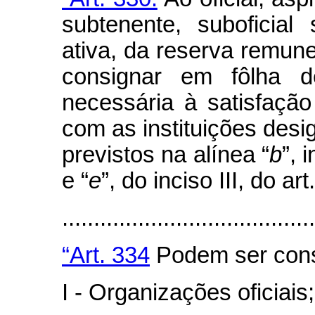
subtenente, suboficial
ativa, da reserva remun
consignar em fôlha d
necessária à satisfaç
com as instituições desig
previstos na alínea “
b
”, 
e “
e
”, do inciso III, do a
........................................
“Art. 334
Podem ser cons
I - Organizações oficiais;