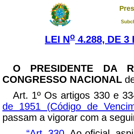
Pres
Subch
o
LEI N
4.288, DE 
O PRESIDENTE DA R
CONGRESSO NACIONAL
de
Art. 1º Os artigos 330 e 3
de 1951 (Código de Vencime
passam a vigorar com a segui
“Art. 330.
Ao oficial, asp