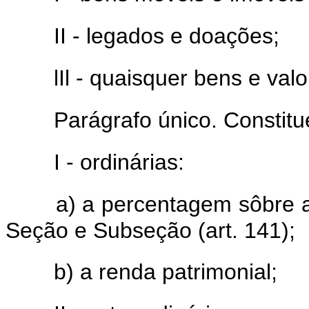
II - legados e doações;
lIl - quaisquer bens e val
Parágrafo único. Constit
I - ordinárias:
a) a percentagem sôbre a
Seção e Subseção (art. 141);
b) a renda patrimonial;