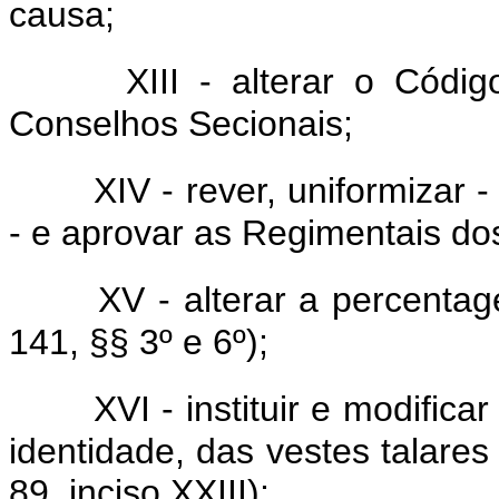
causa;
XIII - alterar o Códig
Conselhos Secionais;
XIV - rever, uniformizar 
- e aprovar as Regimentais do
XV - alterar a percentag
141, §§ 3º e 6º);
XVI - instituir e modific
identidade, das vestes talares 
89, inciso XXIII);