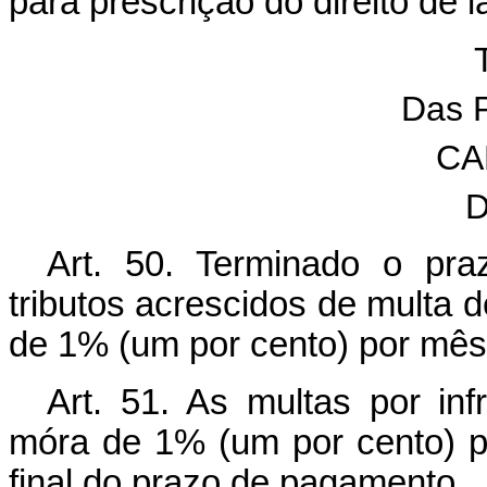
para prescrição do direito de 
T
Das 
CA
D
Art. 50. Terminado o pra
tributos acrescidos de multa 
de 1% (um por cento) por mês
Art. 51. As multas por inf
móra de 1% (um por cento) po
final do prazo de pagamento.