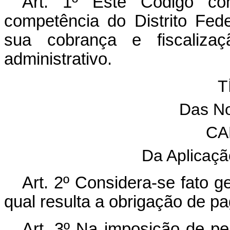
Art. 1º Êste Código con
competência do Distrito Fed
sua cobrança e fiscalizaç
administrativo.
T
Das N
CA
Da Aplicação
Art. 2º Considera-se fato ge
qual resulta a obrigação de pag
Art. 3º Na imposição de pen