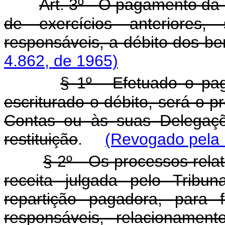
Art. 3º - O pagamento da r
de exercícios anteriores,
responsáveis, a débito dos ben
4.862, de 1965)
§ 1º - Efetuado o pag
escriturado o débito, será o 
Contas ou às suas Delegaçõ
restituição
.
(Revogado pela 
§ 2º - Os processos rela
receita julgada pelo Tribu
repartição pagadora, para 
responsáveis, relacionament