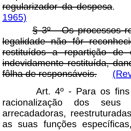
regularizador da despesa
1965)
§ 3º - Os processos rel
legalidade não fôr reconhec
restituídos a repartição de
indevidamente restituída, da
fôlha de responsáveis.
(Rev
Art. 4º - Para os fin
racionalização dos seus 
arrecadadoras, reestruturada
as suas funções específica