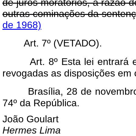
de juros moratórios, à razão 
outras cominações da sentenç
de 1968)
Art. 7º (VETADO).
Art. 8º Esta lei entrará
revogadas as disposições em c
Brasília, 28 de novembr
74º da República.
João Goulart
Hermes Lima