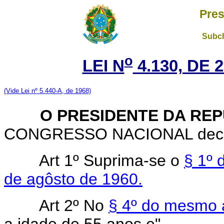
Pres
Subch
o
LEI N
4.130, DE 
(Vide Lei nº 5.440-A, de 1968)
O PRESIDENTE DA REP
CONGRESSO NACIONAL decreta
Art 1º Suprima-se o
§ 1º 
de agôsto de 1960.
Art 2º No
§ 4º do mesmo a
a idade de 55 anos e".