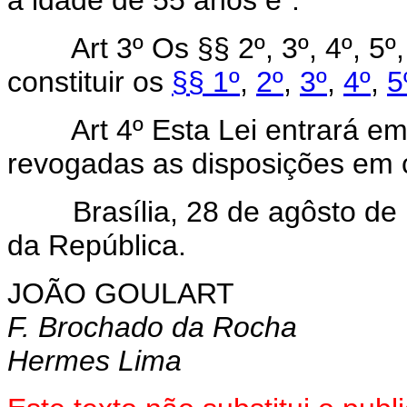
Art 3º Os §§ 2º, 3º, 4º, 
constituir os
§§ 1º
,
2º
,
3º
,
4º
,
5
Art 4º Esta Lei entrará e
revogadas as disposições em c
Brasília, 28 de agôsto de 1
da República.
JOÃO GOULART
F. Brochado da Rocha
Hermes Lima