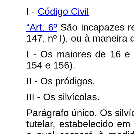
I -
Código Civil
“Art. 6º
São incapazes rel
147, nº I), ou à maneira 
I - Os maiores de 16 e
154 e 156).
II - Os pródigos.
III - Os silvícolas.
Parágrafo único. Os silví
tutelar, estabelecido em