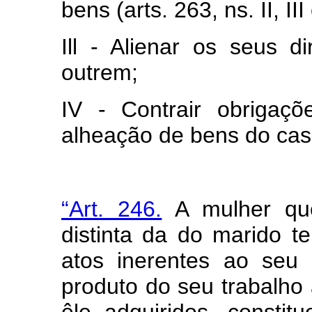
bens (arts. 263, ns. II, II
Ill - Alienar os seus d
outrem;
IV - Contrair obrigaç
alheação de bens do casa
“Art. 246.
A mulher que 
distinta da do marido te
atos inerentes ao seu
produto do seu trabalho
êle adquiridos, constit