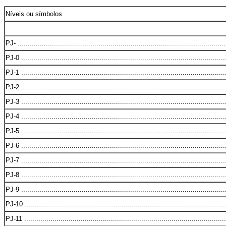
Níveis ou símbolos
PJ- .......................................................................................................
PJ-0 .....................................................................................................
PJ-1 .....................................................................................................
PJ-2 .....................................................................................................
PJ-3 .....................................................................................................
PJ-4 .....................................................................................................
PJ-5 .....................................................................................................
PJ-6 .....................................................................................................
PJ-7 .....................................................................................................
PJ-8 .....................................................................................................
PJ-9 .....................................................................................................
PJ-10 ...................................................................................................
PJ-11 ....................................................................................................