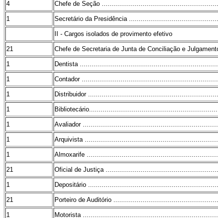
4
Chefe de Seção .............................................................
1
Secretário da Presidência ................................................
II - Cargos isolados de provimento efetivo
21
Chefe de Secretaria de Junta de Conciliação e Julgamento ....
1
Dentista .......................................................................
1
Contador .......................................................................
1
Distribuidor ...................................................................
1
Bibliotecário...................................................................
1
Avaliador ......................................................................
1
Arquivista .....................................................................
1
Almoxarife ....................................................................
21
Oficial de Justiça ...........................................................
1
Depositário ...................................................................
21
Porteiro de Auditório .......................................................
1
Motorista ......................................................................