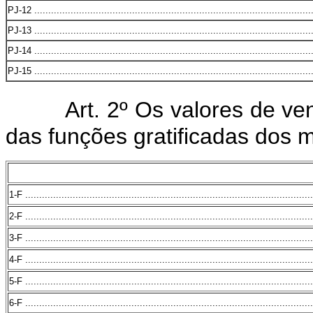
PJ-12 ...................................................................................................
PJ-13 ...................................................................................................
PJ-14 ...................................................................................................
PJ-15 ...................................................................................................
Art. 2º Os valores de ve
das funções gratificadas dos
1-F .......................................................................................................
2-F .......................................................................................................
3-F .......................................................................................................
4-F .......................................................................................................
5-F .......................................................................................................
6-F .......................................................................................................