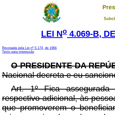
Pres
Subch
o
LEI N
4.069-B, D
Revogada pela Lei nº 5.174, de 1966
Texto para impressão
O PRESIDENTE DA REPÚ
Nacional decreta e eu sanciono
Art.
1º Fica assegurada 
respectivo adicional, às pesso
que promoverem o beneficia