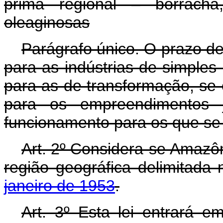
prima regional – borracha
oleaginosas
Parágrafo único. O prazo de
para as indústrias de simples
para as de transformação, se c
para os empreendimentos 
funcionamento para os que se 
Art.
2º Considera-se Amazônia
região geográfica delimitada
janeiro de 1953
.
Art.
3º Esta lei entrará em