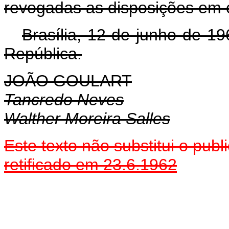
revogadas as disposições em c
Brasília, 12 de junho de 1
República.
JOÃO GOULART
Tancredo Neves
Walther Moreira Salles
Este texto não substitui o pu
retificado em 23.6.1962