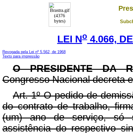
Pres
Subch
o
LEI N
4.066, DE
Revogada pela Lei nº 5.562, de 1968
Texto para impressão
O PRESIDENTE DA 
Congresso Nacional decreta e 
Art. 1º O pedido de demiss
do contrato de trabalho, f
(um) ano de serviço, só 
assistência do respectivo si