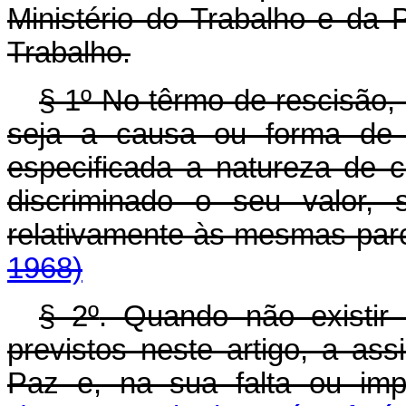
Ministério do Trabalho e da 
Trabalho.
§ 1º No têrmo de rescisão, 
seja a causa ou forma de d
especificada a natureza de
discriminado o seu valor, 
relativamente às mesmas parc
1968)
§ 2º
. Quando não existir
previstos neste artigo, a ass
Paz e, na sua falta ou impe