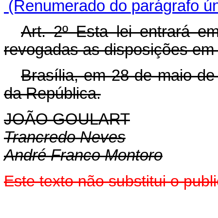
(Renumerado do parágrafo úni
Art. 2º Esta lei entrará e
revogadas as disposições em 
Brasília, em 28 de maio de
da República.
JOÃO GOULART
Trancredo Neves
André Franco Montoro
Este texto não substitui o pu