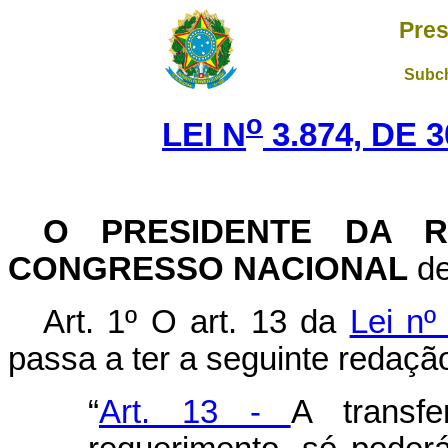
Pres
Subch
o
LEI N
3.874, DE 
O PRESIDENTE DA R
CONGRESSO NACIONAL
de
Art. 1º O art. 13 da
Lei nº
passa a ter a seguinte redaçã
“
Art. 13 -
A transf