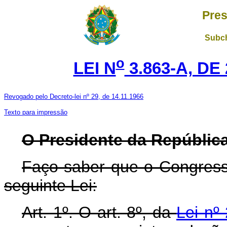
Pres
Subch
o
LEI N
3.863-A, DE
Revogado pelo Decreto-lei nº 29, de 14.11.1966
Texto para impressão
O Presidente da República
Faço saber que o Congress
seguinte Lei:
Art. 1º. O art. 8º, da
Lei nº