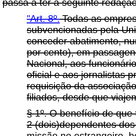
passa a ter a seguinte redação
"Art. 8º.
Todas as empres
subvencionadas pela Uni
conceder abatimento, nun
por cento), em passage
Nacional, aos funcionár
oficial e aos jornalistas 
requisição da associaçã
filiados, desde que viaje
§ 1º. O benefício de que 
2 (dois)dependentes dos
missão no estrangeiro, 