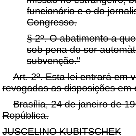
funcionário e o do jornal
Congresso.
§ 2º. O abatimento a que 
sob pena de ser automà
subvenção."
Art. 2º. Esta lei entrará em
revogadas as disposições em c
Brasília, 24 de janeiro de 
República.
JUSCELINO KUBITSCHEK