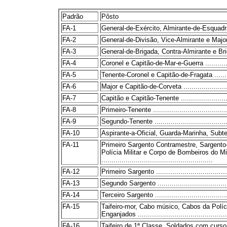
Padrão
Pôsto
FA-1
General-de-Exército, Almirante-de-Esquadra 
FA-2
General-de-Divisão, Vice-Almirante e Major-Bri
FA-3
General-de-Brigada, Contra-Almirante e Brigadei
FA-4
Coronel e Capitão-de-Mar-e-Guerra .................
FA-5
Tenente-Coronel e Capitão-de-Fragata .............
FA-6
Major e Capitão-de-Corveta ..........................
FA-7
Capitão e Capitão-Tenente ...........................
FA-8
Primeiro-Tenente .......................................
FA-9
Segundo-Tenente .......................................
FA-10
Aspirante-a-Oficial, Guarda-Marinha, Subtenen
FA-11
Primeiro Sargento Contramestre, Sargento
Polícia Militar e Corpo de Bombeiros do Mi
.......................................................
FA-12
Primeiro Sargento ......................................
FA-13
Segundo Sargento ......................................
FA-14
Terceiro Sargento ......................................
FA-15
Taifeiro-mor, Cabo músico, Cabos da Polí
Enganjados ..............................................
FA-16
Taifeiro de 1ª Classe, Soldados com curso p