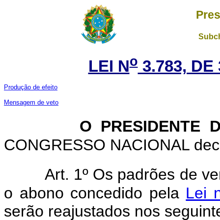
Pres
Subch
o
LEI N
3.783, DE
Produção de efeito
Mensagem de veto
O PRESIDENTE 
CONGRESSO NACIONAL decreta
Art. 1º Os padrões de ve
o abono concedido pela
Lei 
serão reajustados nos seguint