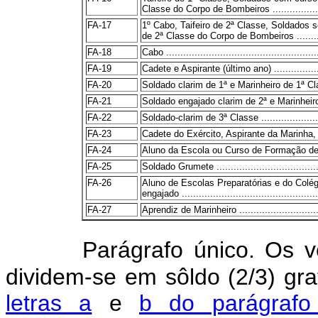
Classe do Corpo de Bombeiros ...................
FA-17
1º Cabo, Taifeiro de 2ª Classe, Soldados s
de 2ª Classe do Corpo de Bombeiros ..........
FA-18
Cabo ......................................................
FA-19
Cadete e Aspirante (último ano) .....................
FA-20
Soldado clarim de 1ª e Marinheiro de 1ª Classe .
FA-21
Soldado engajado clarim de 2ª e Marinheiro de
FA-22
Soldado-clarim de 3ª Classe .........................
FA-23
Cadete do Exército, Aspirante da Marinha, 
FA-24
Aluno da Escola ou Curso de Formação de Sarg
FA-25
Soldado Grumete .......................................
FA-26
Aluno de Escolas Preparatórias e do Colé
engajado ................................................
FA-27
Aprendiz de Marinheiro ................................
Parágrafo único. Os v
dividem-se em sôldo (2/3) gra
letras a
e
b do parágrafo