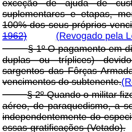
exceção de ajuda de custo,
suplementares e etapas, me
100% dos seus próprios 
1962)
(Revogado pela Le
§ 1º O pagamento em din
duplas ou tríplices) devid
sargentos das Fôrças Armad
vencimentos do subtenente.
(R
§ 2º Quando o militar fize
aéreo, de paraquedismo, a se
independentemente do especif
essas gratificações (Vetado).