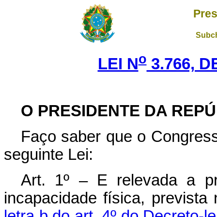
Pres
Subch
o
LEI N
3.766, D
O PRESIDENTE DA REPÚ
Faço saber que o Congress
seguinte Lei:
Art. 1º – E relevada a pr
incapacidade física, prevista
letra b do art. 4º do Decreto-l