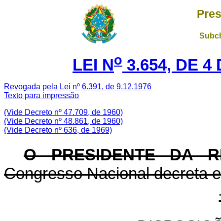
Pres
Subch
o
LEI N
3.654, DE 
Revogada pela Lei nº 6.391, de 9.12.1976
Texto para impressão
(Vide Decreto nº 47.709, de 1960)
(Vide Decreto nº 48.861, de 1960)
(Vide Decreto nº 636, de 1969)
O PRESIDENTE DA RE
Congresso Nacional decreta e 