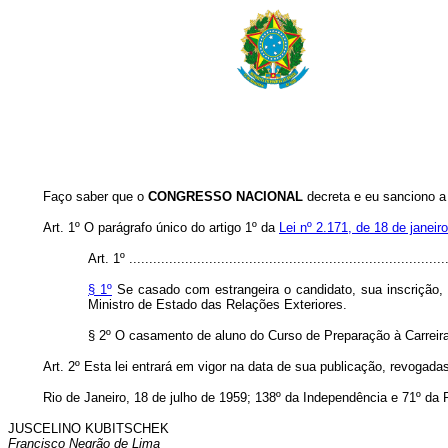
Faço saber que o
CONGRESSO NACIONAL
decreta e eu sanciono a 
Art. 1º O parágrafo único do artigo 1º da
Lei nº 2.171, de 18 de janeir
Art. 1º ................................................................................
§ 1º
Se casado com estrangeira o candidato, sua inscrição,
Ministro de Estado das Relações Exteriores.
§ 2º O casamento de aluno do Curso de Preparação à Carreira
Art. 2º Esta lei entrará em vigor na data de sua publicação, revogada
Rio de Janeiro, 18 de julho de 1959; 138º da Independência e 71º da 
JUSCELINO KUBITSCHEK
Francisco Negrão de Lima