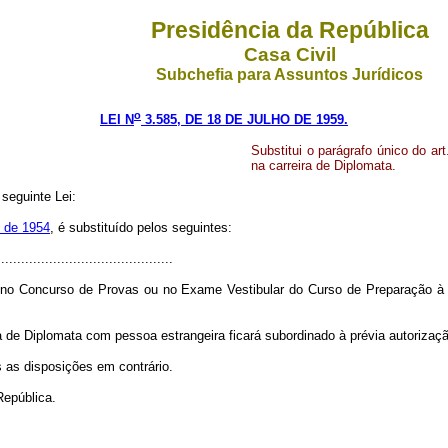
Presidência da República
Casa Civil
Subchefia para Assuntos Jurídicos
o
LEI N
3.585, DE 18 DE JULHO DE 1959.
Substitui o parágrafo único do ar
na carreira de Diplomata.
seguinte Lei:
o de 1954
, é substituído pelos seguintes:
...........................................
 no Concurso de Provas ou no Exame Vestibular do Curso de Preparação à C
 de Diplomata com pessoa estrangeira ficará subordinado à prévia autorizaçã
s as disposições em contrário.
República.