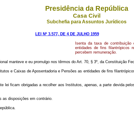
Presidência da República
Casa Civil
Subchefia para Assuntos Jurídicos
LEI Nº 3.577, DE 4 DE JULHO 1959
Isenta da taxa de contribuição
entidades de fins filantrópicos
percebem remuneração.
nal manteve e eu promulgo nos têrmos do Art. 70, § 3º, da Constituição Fede
itutos e Caixas de Aposentadoria e Pensões as entidades de fins filantrópic
nte lei ficam obrigadas a recolher aos Institutos, apenas, a parte devida p
s as disposições em contrário.
epública.