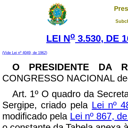
Pres
Subch
o
LEI N
3.530, DE 
(Vide Lei nº 4049, de 1962)
O PRESIDENTE DA R
CONGRESSO NACIONAL decreta
Art. 1º O quadro da Secreta
Sergipe, criado pela
Lei nº 
modificado pela
Lei nº 867, d
o constante da Tabela anexa à