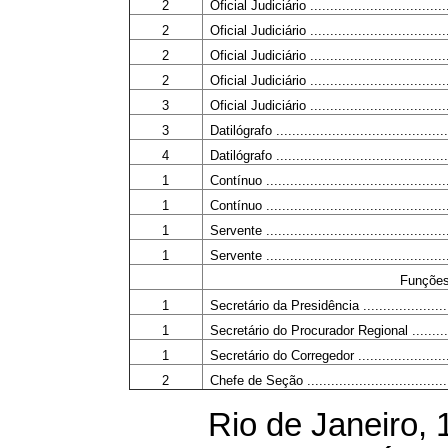
2
Oficial Judiciário .....................................
2
Oficial Judiciário .....................................
2
Oficial Judiciário .....................................
2
Oficial Judiciário .....................................
3
Oficial Judiciário .....................................
3
Datilógrafo ............................................
4
Datilógrafo ............................................
1
Contínuo ...............................................
1
Contínuo ...............................................
1
Servente ...............................................
1
Servente ...............................................
Funções
1
Secretário da Presidência ..........................
1
Secretário do Procurador Regional ...............
1
Secretário do Corregedor ...........................
2
Chefe de Seção .......................................
Rio de Janeiro, 