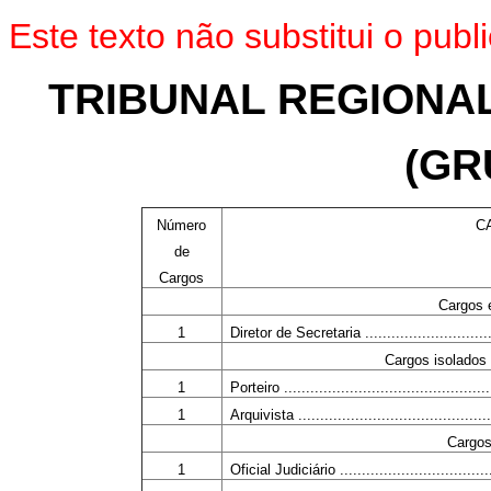
Este texto não substitui o pu
TRIBUNAL REGIONAL
(GR
Número
C
de
Cargos
Cargos
1
Diretor de Secretaria ................................
Cargos isolados 
1
Porteiro ................................................
1
Arquivista .............................................
Cargos
1
Oficial Judiciário .....................................