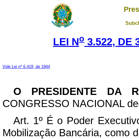
Pres
Subch
o
LEI N
3.522, DE 
Vide Lei nº 6.419, de 1944
O
PRESIDENTE DA R
CONGRESSO NACIONAL decreta
Art. 1º É o Poder Executiv
Mobilização Bancária, como 