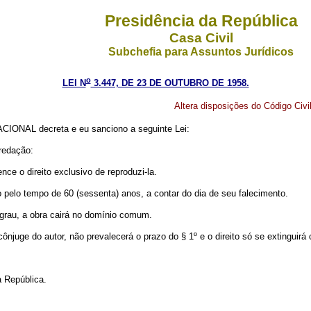
Presidência da República
Casa Civil
Subchefia para Assuntos Jurídicos
o
LEI N
3.447, DE 23 DE OUTUBRO DE 1958.
Altera disposições do Código Civil
ONAL decreta e eu sanciono a seguinte Lei:
redação:
tence o direito exclusivo de reproduzi-la.
o pelo tempo de 60 (sessenta) anos, a contar do dia de seu falecimento.
 grau, a obra cairá no domínio comum.
ônjuge do autor, não prevalecerá o prazo do § 1º e o direito só se extinguir
a República.