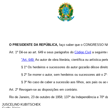
O PRESIDENTE DA REPÚBLICA,
faço saber que o CONGRESSO NACI
Art. 1º Dê-se ao art. 649 e seus parágrafos do
Código Civil
a seguinte 
"Art. 649.
Ao autor de obra literária, científica ou artística per
§ 1º Os herdeiros e sucessores do autor gozarão dêsse direit
§ 2º Se morrer o autor, sem herdeiros ou sucessores até o 2º
§ 3º No caso de caber a sucessão aos filhos, aos pais ou ao c
Art. 2º Revogam-se as disposições em contrário.
Rio de Janeiro, 23 de outubro de 1958; 137º da Independência e 70º d
JUSCELINO KUBITSCHEK