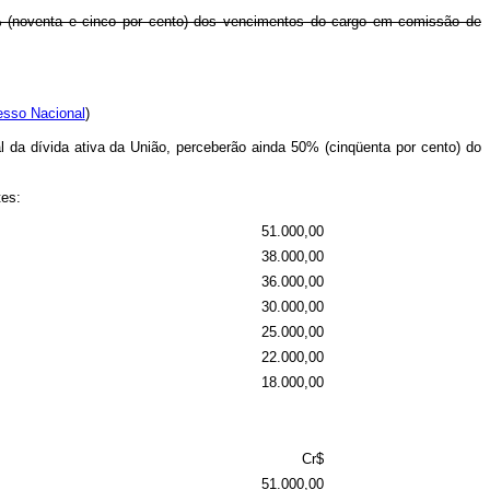
% (noventa e cinco por cento) dos vencimentos do cargo em comissão de
esso Nacional
)
l da dívida ativa da União, perceberão ainda 50% (cinqüenta por cento) do
tes:
51.000,00
38.000,00
36.000,00
30.000,00
25.000,00
22.000,00
18.000,00
Cr$
51.000,00