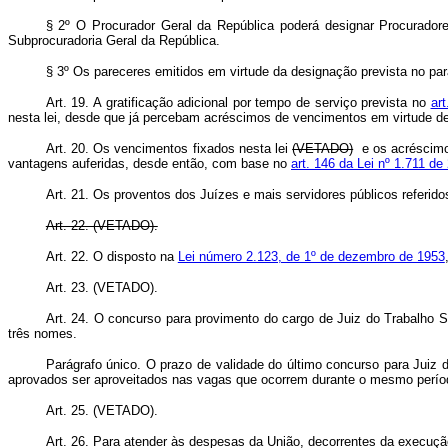
§ 2º O Procurador Geral da República poderá designar Procuradores
Subprocuradoria Geral da República.
§ 3º Os pareceres emitidos em virtude da designação prevista no par
Art. 19. A gratificação adicional por tempo de serviço prevista no
ar
nesta lei, desde que já percebam acréscimos de vencimentos em virtude de 
Art. 20. Os vencimentos fixados nesta lei
(VETADO)
e os acréscimos
vantagens auferidas, desde então, com base no
art. 146 da Lei nº 1.711 d
Art. 21. Os proventos dos Juízes e mais servidores públicos referido
Art. 22. (VETADO).
Art. 22. O disposto na
Lei número 2.123, de 1º de dezembro de 1953
Art. 23. (VETADO).
Art. 24.
O concurso para provimento do cargo de Juiz do Trabalho Sub
três nomes.
Parágrafo único. O prazo de validade do último concurso para Juiz do
aprovados ser aproveitados nas vagas que ocorrem durante o mesmo perío
Art. 25. (VETADO).
Art. 26. Para atender às despesas da União, decorrentes da execução d