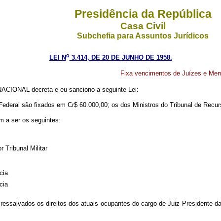
Presidência da República
Casa Civil
Subchefia para Assuntos Jurídicos
o
LEI N
3.414, DE 20 DE JUNHO DE 1958.
Fixa vencimentos de Juízes e Memb
CIONAL decreta e eu sanciono a seguinte Lei:
ederal são fixados em Cr$ 60.000,00; os dos Ministros do Tribunal de Recur
m a ser os seguintes:
r Tribunal Militar
cia
cia
essalvados os direitos dos atuais ocupantes do cargo de Juiz Presidente da