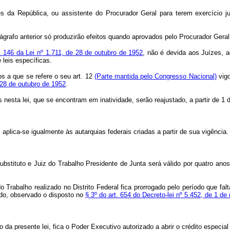
 da República, ou assistente do Procurador Geral para terem exercício jun
ágrafo anterior só produzirão efeitos quando aprovados pelo Procurador Gera
t. 146 da Lei nº 1.711, de 28 de outubro de 1952
, não é devida aos Juízes, a
leis específicas.
 a que se refere o seu art. 12
(Parte mantida pelo Congresso Nacional)
vigo
e 28 de outubro de 1952
.
s nesta lei, que se encontram em inatividade, serão reajustado, a partir de 
, aplica-se igualmente às autarquias federais criadas a partir de sua vig
stituto e Juiz do Trabalho Presidente de Junta será válido por quatro anos,
 Trabalho realizado no Distrito Federal fica prorrogado pelo período que fal
do, observado o disposto no
§ 3º do art. 654 do Decreto-lei nº 5.452, de 1 de
a presente lei, fica o Poder Executivo autorizado a abrir o crédito especial 