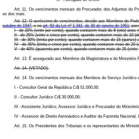
Art. 11. Os vencimentos mensais do Procurador, dos Adjuntos do Pro
os dos mais.
Art. 12. O acréscimo de vencimentos, devido aos Membros do Poder 
outubro de 1947
, e no
art. 82 da Lei nº 1.341, de 30 de janeiro de 1951
, pas
I - de 20% (vinte por cento), quando contarem mais de 8 (oito) anos 
II - de 25% (vinte e cinco por cento), quando contarem mais de 10 (d
III - de 30% (trinta por cento), quando contarem mais de 15 (quinze) 
IV - de 35% (trinta e cinco por cento), quando contarem mais de 20 (v
V - de 40% (quarenta por cento), quando contarem mais de 25 (vinte e
Art. 13. É assegurado aos Membros da Magistratura e do Ministério Pú
Art. 14. (VETADO).
Art. 14. Os vencimentos mensais dos Membros do Serviço Jurídico 
I - Consultor Geral da República Cr$ 51.000,00;
II - Consultor Jurídico Cr$ 30.000,00;
III - Assistente Jurídico, Assessor Jurídico e Procurador do Ministér
IV - Assessor de Direito Aeronáutico e Auditor da Fazenda Nacional,
Art. 15. Os Presidentes dos Tribunais e os representantes do Ministé