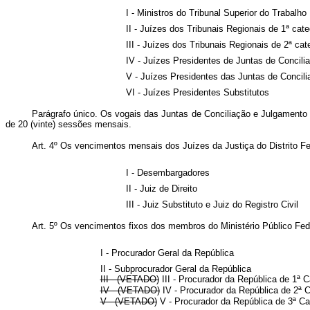
I - Ministros do Tribunal Superior do Trabalho
II - Juízes dos Tribunais Regionais de 1ª cate
III - Juízes dos Tribunais Regionais de 2ª cat
IV - Juízes Presidentes de Juntas de Concili
V - Juízes Presidentes das Juntas de Concili
VI - Juízes Presidentes Substitutos
Parágrafo único. Os vogais das Juntas de Conciliação e Julgamento
de 20 (vinte) sessões mensais.
Art. 4º Os vencimentos mensais dos Juízes da Justiça do Distrito Fe
I - Desembargadores
II - Juiz de Direito
III - Juiz Substituto e Juiz do Registro Civil
Art. 5º Os vencimentos fixos dos membros do Ministério Público Fed
I - Procurador Geral da República
II - Subprocurador Geral da República
III - (VETADO)
III - Procurador da República de 1
IV - (VETADO)
IV - Procurador da República de 2
V - (VETADO)
V - Procurador da República de 3ª