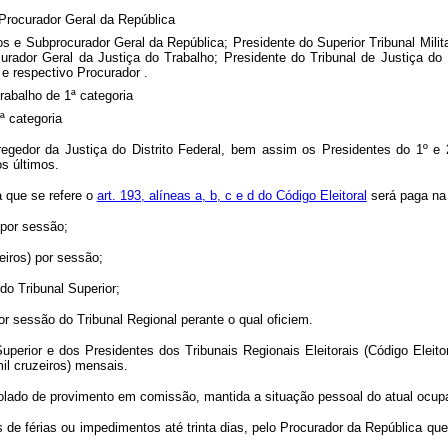
 Procurador Geral da República
os e Subprocurador Geral da República; Presidente do Superior Tribunal Militar
urador Geral da Justiça do Trabalho; Presidente do Tribunal de Justiça do 
e respectivo Procurador .
Trabalho de 1ª categoria
ª categoria
regedor da Justiça do Distrito Federal, bem assim os Presidentes do 1º e 2
os últimos.
a que se refere o
art. 193, alíneas a, b, c e d do Código Eleitoral
será paga na 
 por sessão;
eiros) por sessão;
do Tribunal Superior;
r sessão do Tribunal Regional perante o qual oficiem.
Superior e dos Presidentes dos Tribunais Regionais Eleitorais (Código Eleito
mil cruzeiros) mensais.
solado de provimento em comissão, mantida a situação pessoal do atual ocup
 de férias ou impedimentos até trinta dias, pelo Procurador da República qu