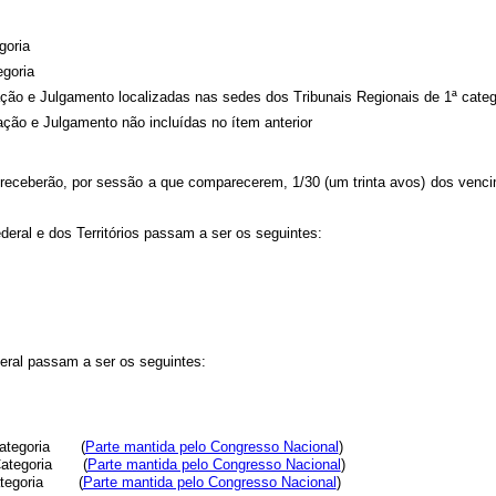
goria
egoria
ação e Julgamento localizadas nas sedes dos Tribunais Regionais de 1ª categ
ação e Julgamento não incluídas no ítem anterior
 receberão, por sessão a que comparecerem, 1/30 (um trinta avos) dos venci
deral e dos Territórios passam a ser os seguintes:
eral passam a ser os seguintes:
ª Categoria (
Parte mantida pelo Congresso Nacional
)
ª Categoria (
Parte mantida pelo Congresso Nacional
)
 Categoria (
Parte mantida pelo Congresso Nacional
)