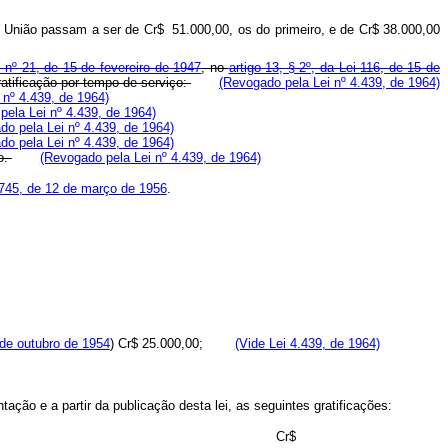
a União passam a ser de Cr$ 51.000,00, os do primeiro, e de Cr$ 38.000,00
i nº 21, de 15 de fevereiro de 1947
, no
artigo 13, § 2º, da Lei 116, de 15 de
atificação por tempo de serviço:
(Revogado pela Lei nº 4.439, de 1964)
 nº 4.439, de 1964)
pela Lei nº 4.439, de 1964)
do pela Lei nº 4.439, de 1964)
do pela Lei nº 4.439, de 1964)
o.
(Revogado pela Lei nº 4.439, de 1964)
.745, de 12 de março de 1956
.
 de outubro de 1954
) Cr$ 25.000,00;
(Vide Lei 4.439, de 1964)
ção e a partir da publicação desta lei, as seguintes gratificações:
Cr$