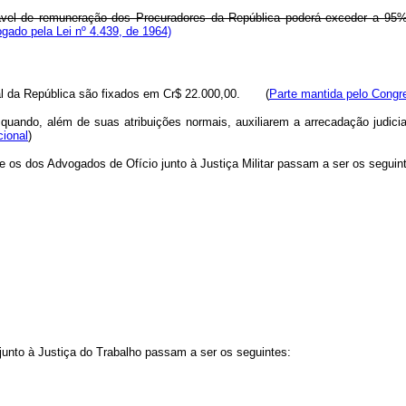
ável de remuneração dos Procuradores da República poderá exceder a 95
gado pela Lei nº 4.439, de 1964)
ral da República são fixados em Cr$ 22.000,00. (
Parte mantida pelo Congr
quando, além de suas atribuições normais, auxiliarem a arrecadação judicia
cional
)
 os dos Advogados de Ofício junto à Justiça Militar passam a ser os seguin
unto à Justiça do Trabalho passam a ser os seguintes: