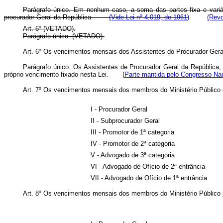
Parágrafo único. Em nenhum caso, a soma das partes fixa e vari
procurador Geral da República.
(Vide Lei nº 4.019, de 1961)
(Revo
Art. 6º (VETADO).
Parágrafo único. (VETADO).
Art. 6º Os vencimentos mensais dos Assistentes do Procurador Ge
Parágrafo único. Os Assistentes de Procurador Geral da República, 
próprio vencimento fixado nesta Lei. (
Parte mantida pelo Congresso Na
Art. 7º Os vencimentos mensais dos membros do Ministério Público e
I - Procurador Geral
II - Subprocurador Geral
III - Promotor de 1ª categoria
IV - Promotor de 2ª categoria
V - Advogado de 3ª categoria
VI - Advogado de Ofício de 2ª entrância
VII - Advogado de Ofício de 1ª entrância
Art. 8º Os vencimentos mensais dos membros do Ministério Público j