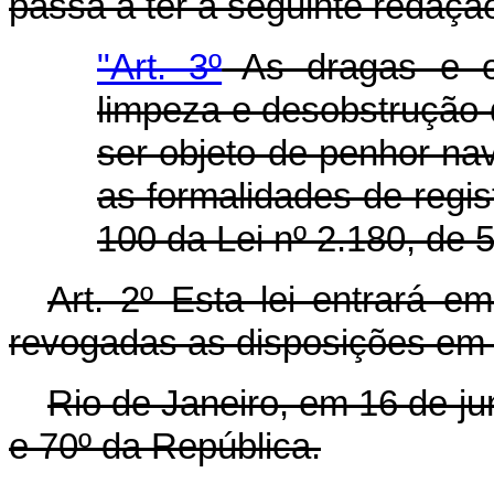
passa a ter a seguinte redação
"Art. 3º
As dragas e o
limpeza e desobstrução 
ser objeto de penhor na
as formalidades de regist
100 da Lei nº 2.180, de 5
Art. 2º Esta lei entrará e
revogadas as disposições em 
Rio de Janeiro, em 16 de j
e 70º da República.