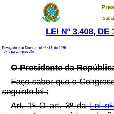
Pres
Subch
LEI Nº 3.408, D
Revogado pelo Decreto-Lei nº 413, de 1969
Texto para impressão
O Presidente da Repúblic
Faço saber que o Congress
seguinte lei :
Art. 1º O art. 3º da
Lei n