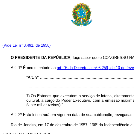
(Vide Lei nº 3.491, de 1958)
O PRESIDENTE DA REPÚBLICA
, faço saber que o CONGRESSO NACI
Art. 1º É acrescentado ao
art. 9º do Decreto-lei nº 6.259, de 10 de fev
"Art. 9º ..............................................................................
..........................................................................................
7) Os Estados que executam o serviço de loteria, diretamente 
cultural, a cargo do Poder Executivo, com a emissão máxima 
(vinte mil cruzeiros)."
Art. 2º Esta lei entrará em vigor na data de sua publicação, revogadas
Rio de Janeiro, em 17 de dezembro de 1957; 136º da Independência e 