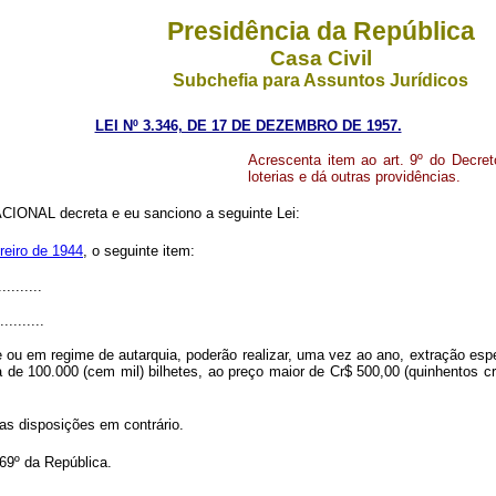
Presidência da República
Casa Civil
Subchefia para Assuntos Jurídicos
LEI Nº 3.346, DE 17 DE DEZEMBRO DE 1957.
Acrescenta item ao art. 9º do Decret
loterias e dá outras providências.
ONAL decreta e eu sanciono a seguinte Lei:
ereiro de 1944
, o seguinte item:
..........
..........
ou em regime de autarquia, poderão realizar, uma vez ao ano, extração especi
de 100.000 (cem mil) bilhetes, ao preço maior de Cr$ 500,00 (quinhentos cr
 as disposições em contrário.
69º da República.