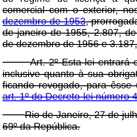
comercial com o exterior, n
dezembro de 1953
, prorrogad
de janeiro de 1955, 2.807, d
de dezembro de 1956 e 3.187,
Art. 2º Esta lei entrará
inclusive quanto à sua obriga
ficando revogado, para êsse 
art. 1º do Decreto-lei número
Rio de Janeiro, 27 de ju
69º da República.