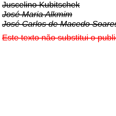
Juscelino Kubitschek
José Maria Alkmim
José Carlos de Macedo Soare
Este texto não substitui o pu