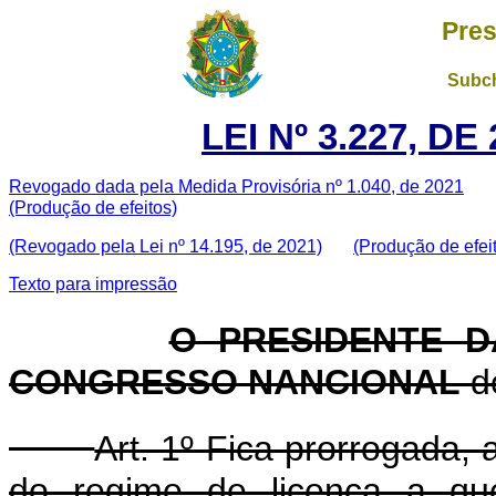
Pres
Subch
LEI Nº 3.227, D
Revogado dada pela Medida Provisória nº 1.040, de 2021
(Produção de efeitos)
(Revogado pela Lei nº 14.195, de 2021)
(Produção de efei
Texto para impressão
O PRESIDENTE D
CONGRESSO NANCIONAL
de
Art. 1º Fica prorrogada,
do regime de licença a que