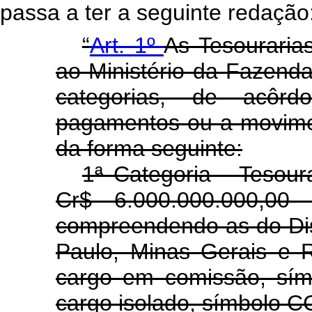
passa a ter a seguinte redação
“
Art. 1º
As Tesouraria
ao Ministério da Fazenda
categorias, de acôr
pagamentos ou a movime
da forma seguinte:
1ª Categoria - Tesour
Cr$ 6.000.000.000,00 
compreendendo as do Dis
Paulo, Minas Gerais e R
cargo em comissão, símb
cargo isolado, símbolo C