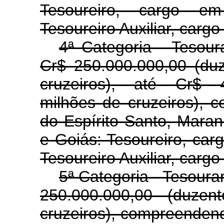
Tesoureiro, cargo e
Tesoureiro Auxiliar, carg
4ª Categoria - Tesour
Cr$ 250.000.000,00 (du
cruzeiros), até Cr$ 4
milhões de cruzeiros),
do Espírito Santo, Mara
e Goiás: Tesoureiro, ca
Tesoureiro Auxiliar, cargo
5ª Categoria - Tesoura
250.000.000,00 (duzen
cruzeiros), compreenden