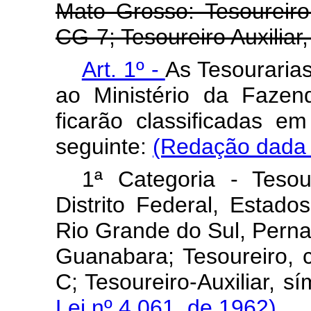
Mato Grosso: Tesoureir
CG-7; Tesoureiro Auxiliar
Art. 1º -
As Tesouraria
ao Ministério da Fazen
ficarão classificadas e
seguinte:
(Redação dada p
1ª Categoria - Teso
Distrito Federal, Estad
Rio Grande do Sul, Perna
Guanabara; Tesoureiro, 
C; Tesoureiro-Auxiliar, s
Lei nº 4.061, de 1962)