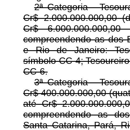
2ª Categoria - Tesour
Cr$ 2.000.000.000,00 (d
Cr$ 6.000.000.000,00 
compreendendo as dos 
e Rio de Janeiro: Tes
símbolo CC-4; Tesoureiro 
CC-6.
3ª Categoria - Tesour
Cr$ 400.000.000,00 (quat
até Cr$ 2.000.000.000,0
compreendendo as dos
Santa Catarina, Pará, R