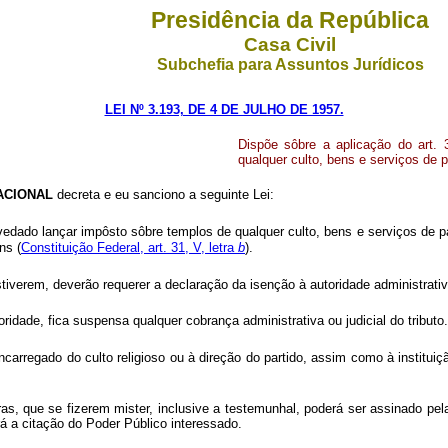
Presidência da República
Casa Civil
Subchefia para Assuntos Jurídicos
LEI Nº 3.193, DE 4 DE JULHO DE 1957.
Dispõe sôbre a aplicação do art. 
qualquer culto, bens e serviços de p
ACIONAL
decreta e eu sanciono a seguinte Lei:
vedado lançar impôsto sôbre templos de qualquer culto, bens e serviços de pa
ns (
Constituição Federal, art. 31, V, letra
b
).
estiverem, deverão requerer a declaração da isenção à autoridade administrati
ridade, fica suspensa qualquer cobrança administrativa ou judicial do tributo.
u encarregado do culto religioso ou à direção do partido, assim como à instit
s, que se fizerem mister, inclusive a testemunhal, poderá ser assinado pe
rá a citação do Poder Público interessado.