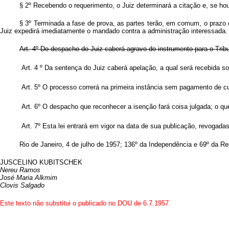
§ 2º Recebendo o requerimento, o Juiz determinará a citação e, se ho
§ 3º Terminada a fase de prova, as partes terão, em comum, o prazo de
Juiz expedirá imediatamente o mandado contra a administração interessada.
Art
. 4º Do despacho do Juiz caberá agravo do instrumento para o Tri
Art. 4 º Da sentença do Juiz caberá apelação, a qual será recebida
Art
. 5º O processo correrá na primeira instância sem pagamento de c
Art
. 6º O despacho que reconhecer a isenção fará coisa julgada; o qu
Art
. 7º Esta lei entrará em vigor na data de sua publicação, revogada
Rio de Janeiro, 4 de julho de 1957; 136º da Independência e 69º da Re
JUSCELINO KUBITSCHEK
Nereu Ramos
José Maria Alkmim
Clovis Salgado
Este texto não substitui o publicado no DOU de 6.7.1957