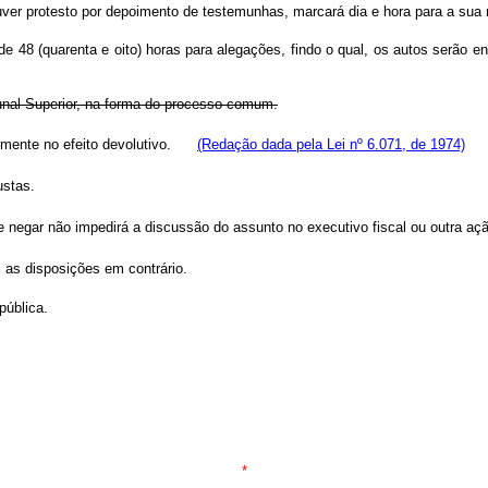
uver protesto por depoimento de testemunhas, marcará dia e hora para a sua 
 48 (quarenta e oito) horas para alegações, findo o qual, os autos serão env
bunal Superior, na forma do processo comum.
 somente no efeito devolutivo.
(Redação dada pela Lei nº 6.071, de 1974)
ustas.
e negar não impedirá a discussão do assunto no executivo fiscal ou outra aç
s as disposições em contrário.
pública.
*