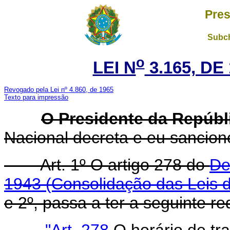
Pres
Subch
o
LEI N
3.165, DE
Revogado pela Lei nº 4.860, de 1965
Texto para impressão
O Presidente da Repúbl
Nacional decreta e eu sanciono
Art. 1º O artigo 278 do
De
1943 (Consolidação das Leis 
e 2º, passa a ter a seguinte r
"Art. 278
O horário de tra