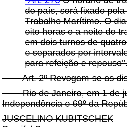
do país, será fixado pela
Trabalho Marítimo. O dia
oito horas e a noite de t
em dois turnos de quatro
e separados por interva
para refeição e repouso"
Art. 2º Revogam-se as di
Rio de Janeiro, em 1 de ju
Independência e 69º da Repúb
JUSCELINO KUBITSCHEK