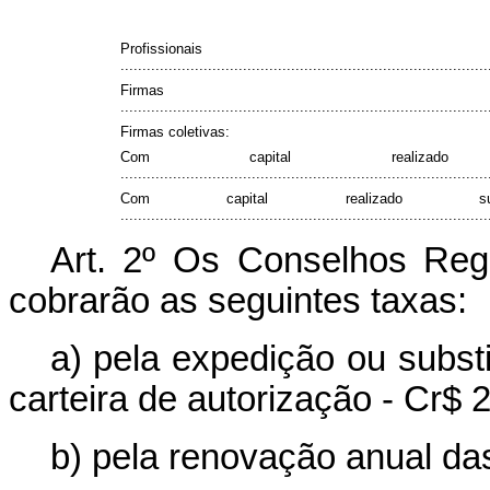
Profissionais
....................................................................................
Firmas i
....................................................................................
Firmas coletivas:
Com capital realizad
....................................................................................
Com capital realizado su
....................................................................................
Art. 2º Os Conselhos Regi
cobrarão as seguintes taxas:
a) pela expedição ou substi
carteira de autorização - Cr$ 
b) pela renovação anual das