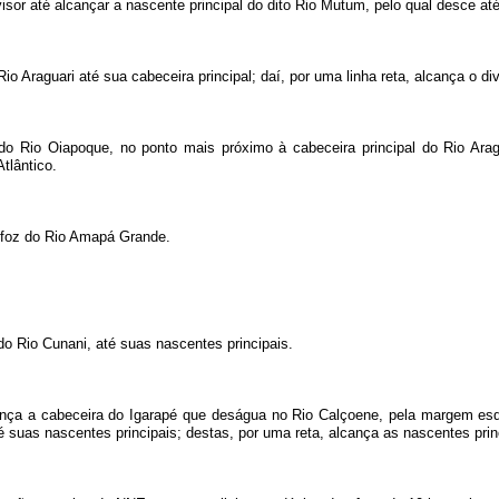
sor até alcançar a nascente principal do dito Rio Mutum, pelo qual desce até
o Araguari até sua cabeceira principal; daí, por uma linha reta, alcança o div
do Rio Oiapoque, no ponto mais próximo à cabeceira principal do Rio Aragua
tlântico.
a foz do Rio Amapá Grande.
do Rio Cunani, até suas nascentes principais.
cança a cabeceira do Igarapé que deságua no Rio Calçoene, pela margem esq
é suas nascentes principais; destas, por uma reta, alcança as nascentes pri