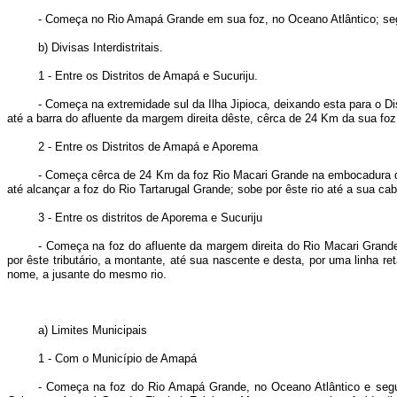
- Começa no Rio Amapá Grande em sua foz, no Oceano Atlântico; segu
b) Divisas Interdistritais.
1 - Entre os Distritos de Amapá e Sucuriju.
- Começa na extremidade sul da Ilha Jipioca, deixando esta para o D
até a barra do afluente da margem direita dêste, cêrca de 24 Km da sua foz
2 - Entre os Distritos de Amapá e Aporema
- Começa cêrca de 24 Km da foz Rio Macari Grande na embocadura do
até alcançar a foz do Rio Tartarugal Grande; sobe por êste rio até a sua cab
3 - Entre os distritos de Aporema e Sucuriju
- Começa na foz do afluente da margem direita do Rio Macari Grande
por êste tributário, a montante, até sua nascente e desta, por uma linha r
nome, a jusante do mesmo rio.
a) Limites Municipais
1 - Com o Município de Amapá
- Começa na foz do Rio Amapá Grande, no Oceano Atlântico e segue