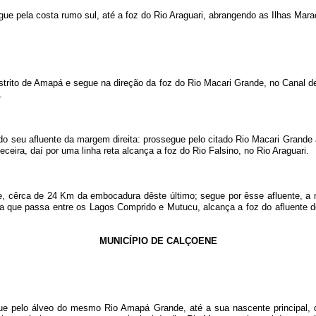
e pela costa rumo sul, até a foz do Rio Araguari, abrangendo as Ilhas Marac
istrito de Amapá e segue na direção da foz do Rio Macari Grande, no Canal 
.
 seu afluente da margem direita: prossegue pelo citado Rio Macari Grande
eceira, daí por uma linha reta alcança a foz do Rio Falsino, no Rio Araguari.
, cêrca de 24 Km da embocadura dêste último; segue por êsse afluente, a m
eta que passa entre os Lagos Comprido e Mutucu, alcança a foz do afluente d
MUNICÍPIO DE CALÇOENE
 pelo álveo do mesmo Rio Amapá Grande, até a sua nascente principal, de