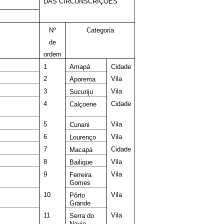
DAS CIRCUNSCRIÇÕES
Nº
Categoria
de
ordem
1
Amapá
Cidade
2
Vila
Aporema
3
Vila
Sucuriju
4
Cidade
Calçoene
5
Vila
Cunani
6
Vila
Lourenço
7
Cidade
Macapá
8
Vila
Bailique
9
Vila
Ferreira
Gomes
10
Vila
Pôrto
Grande
11
Vila
Serra do
Navio