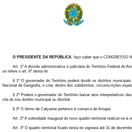
O PRESIDENTE DA REPÚBLICA
, faço saber que o CONGRESSO NA
Art. 1º A divisão administrativa e judiciária do Território Federal d
se refere o art. 6º desta lei.
§ 1º O governador do Território poderá dividir os distritos municipa
Nacional de Geografia, e criar, dentro dos subdistritos, circunscrições espec
§ 2º Poderá o governador do Território baixar atos interpretativos da
vila do seu âmbito municipal ou distrital.
§ 3º O têrmo de Calçoene pertence à comarca de Amapá.
Art. 2º A solenidade inaugural do novo quadro territorial realizar-se-
Art. 3º O quadro territorial fixado nesta lei vigorará até 31 de dezemb