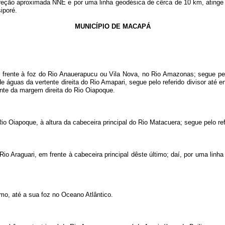
eção aproximada NNE e por uma linha geodésica de cêrca de 10 km, atinge a
iporé.
MUNICÍPIO DE MACAPÁ
em frente à foz do Rio Anauerapucu ou Vila Nova, no Rio Amazonas; segue p
 de águas da vertente direita do Rio Amapari, segue pelo referido divisor até
ente da margem direita do Rio Oiapoque.
io Oiapoque, à altura da cabeceira principal do Rio Matacuera; segue pelo refe
o Araguari, em frente à cabeceira principal dêste último; daí, por uma linha 
mo, até a sua foz no Oceano Atlântico.