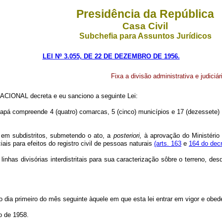
Presidência da República
Casa Civil
Subchefia para Assuntos Jurídicos
LEI Nº 3.055, DE 22 DE DEZEMBRO DE 1956.
Fixa a divisão administrativa e judici
CIONAL decreta e eu sanciono a seguinte Lei:
o Amapá compreende 4 (quatro) comarcas, 5 (cinco) municípios e 17 (dezessete)
is em subdistritos, submetendo o ato, a
posteriori,
à aprovação do Ministério 
iais para efeitos do registro civil de pessoas naturais
(arts. 163
e
164 do decr
s linhas divisórias interdistritais para sua caracterização sôbre o terreno, d
á no dia primeiro do mês seguinte àquele em que esta lei entrar em vigor e ob
ro de 1958.