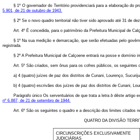
§ 1º O governador do Território providenciará para a elaboração do p
5.901, de 21 de outubro de 1943.
§ 2º Se o novo quadro territorial não tiver sido aprovado até 31 de 
Art. 4º É concedida, para o patrimônio da Prefeitura Municipal de Ca
§ 1º Na sua medição e demarcação, que serão efetuadas pelo govêrno d
registrada.
§ 2º A Prefeitura Municipal de Calçoene entrará na posse e domínio 
Art. 5º São criados, sem ônus para os cofres públicos, os seguintes c
a) 4 (quatro) juízes de paz dos distritos de Cunani, Lourenço, Sucurij
b) 4 (quatro) escrivães dos juízes de paz dos distritos de Cunani, Lou
Parágrafo único Os serventuários de que trata a letra
b
dêste artigo e
nº 6.887, de 21 de setembro de 1944.
Art. 6º São os seguintes o quadro e a descrição dos limites citados no 
QUATRO DA DIVISÃO TERRI
CIRCUNSCRIÇÕES EXCLUSIVAMENTE
JUDICIÁRIAS