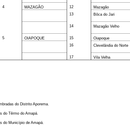
4
12
MAZAGÃO
Mazagão
13
Bôca do Jari
14
Mazagão Velho
5
15
OIAPOQUE
Oiapoque
16
Clevelândia do Norte
17
Vila Velha
bradas do Distrito Aporema.
as do Têrmo do Amapá.
s do Município de Amapá.