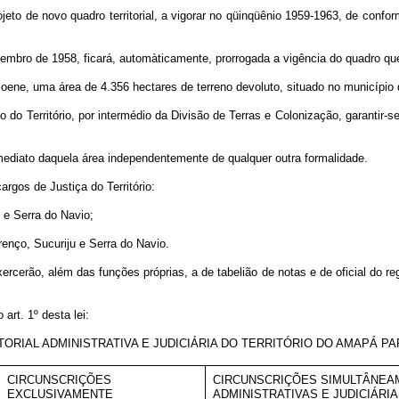
rojeto de novo quadro territorial, a vigorar no qüinqüênio 1959-1963, de con
dezembro de 1958, ficará, automàticamente, prorrogada a vigência do quadro q
lçoene, uma área de 4.356 hectares de terreno devoluto, situado no municípi
o Território, por intermédio da Divisão de Terras e Colonização, garantir-s
imediato daquela área independentemente de qualquer outra formalidade.
argos de Justiça do Território:
u e Serra do Navio;
renço, Sucuriju e Serra do Navio.
xercerão, além das funções próprias, a de tabelião de notas e de oficial do r
art. 1º desta lei:
TORIAL ADMINISTRATIVA E JUDICIÁRIA DO TERRITÓRIO DO AMAPÁ PAR
CIRCUNSCRIÇÕES
CIRCUNSCRIÇÕES SIMULTÂNEA
EXCLUSIVAMENTE
ADMINISTRATIVAS E JUDICIÁRI