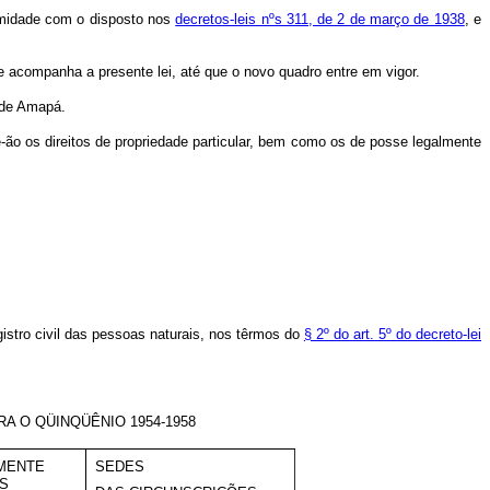
formidade com o disposto nos
decretos-leis nºs 311, de 2 de março de 1938
, e
ue acompanha a presente lei, até que o novo quadro entre em vigor.
o de Amapá.
e-ão os direitos de propriedade particular, bem como os de posse legalmente
egistro civil das pessoas naturais, nos têrmos do
§ 2º do art. 5º do decreto-lei
A O QÜINQÜÊNIO 1954-1958
MENTE
SEDES
AS