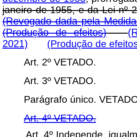
janeiro de 1955, e da Lei nº 
(Revogado dada pela Medida 
(Produção de efeitos)
(
2021)
(Produção de efeito
Art. 2º VETADO.
Art. 3º VETADO.
Parágrafo único. VETADO
Art. 4º VETADO.
Art. 4º Independe, igualm