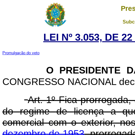
Pres
Subch
LEI Nº 3.053, DE 
Promulgação do veto
O PRESIDENTE D
CONGRESSO NACIONAL decreta
Art. 1º Fica prorrogada,
do regime de licença a que
comercial com o exterior, n
dezembro de 1953
, prorrogad